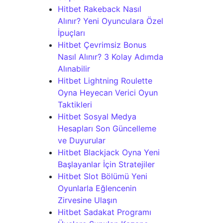
Hitbet Rakeback Nasıl
Alınır? Yeni Oyunculara Özel
İpuçları
Hitbet Çevrimsiz Bonus
Nasıl Alınır? 3 Kolay Adımda
Alınabilir
Hitbet Lightning Roulette
Oyna Heyecan Verici Oyun
Taktikleri
Hitbet Sosyal Medya
Hesapları Son Güncelleme
ve Duyurular
Hitbet Blackjack Oyna Yeni
Başlayanlar İçin Stratejiler
Hitbet Slot Bölümü Yeni
Oyunlarla Eğlencenin
Zirvesine Ulaşın
Hitbet Sadakat Programı