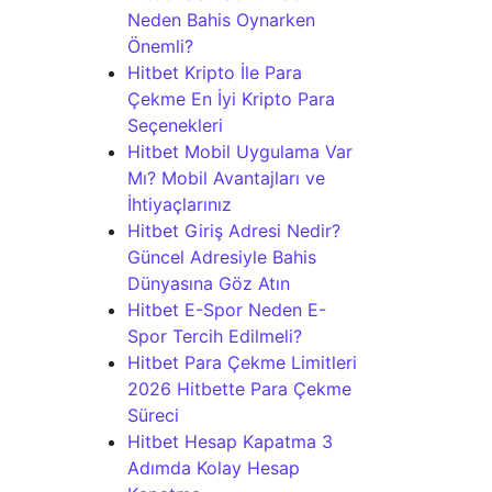
Neden Bahis Oynarken
Önemli?
Hitbet Kripto İle Para
Çekme En İyi Kripto Para
Seçenekleri
Hitbet Mobil Uygulama Var
Mı? Mobil Avantajları ve
İhtiyaçlarınız
Hitbet Giriş Adresi Nedir?
Güncel Adresiyle Bahis
Dünyasına Göz Atın
Hitbet E-Spor Neden E-
Spor Tercih Edilmeli?
Hitbet Para Çekme Limitleri
2026 Hitbette Para Çekme
Süreci
Hitbet Hesap Kapatma 3
Adımda Kolay Hesap