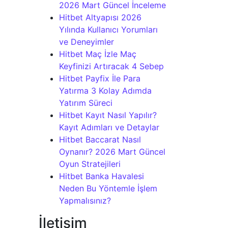
2026 Mart Güncel İnceleme
Hitbet Altyapısı 2026
Yılında Kullanıcı Yorumları
ve Deneyimler
Hitbet Maç İzle Maç
Keyfinizi Artıracak 4 Sebep
Hitbet Payfix İle Para
Yatırma 3 Kolay Adımda
Yatırım Süreci
Hitbet Kayıt Nasıl Yapılır?
Kayıt Adımları ve Detaylar
Hitbet Baccarat Nasıl
Oynanır? 2026 Mart Güncel
Oyun Stratejileri
Hitbet Banka Havalesi
Neden Bu Yöntemle İşlem
Yapmalısınız?
İletişim