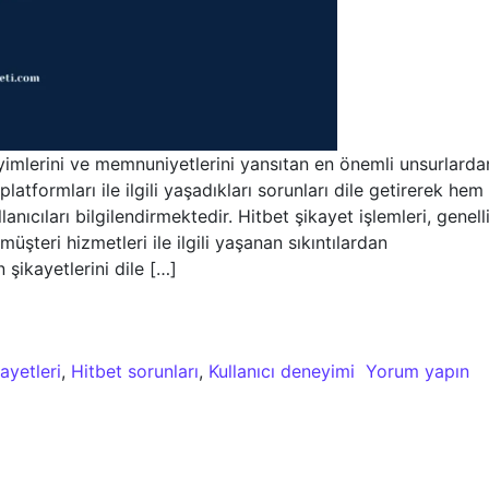
yimlerini ve memnuniyetlerini yansıtan en önemli unsurlardan
platformları ile ilgili yaşadıkları sorunları dile getirerek hem
ıcıları bilgilendirmektedir. Hitbet şikayet işlemleri, genell
şteri hizmetleri ile ilgili yaşanan sıkıntılardan
 şikayetlerini dile […]
üşteri Yorumlarının Değerlendirilmesi ve Öneriler
ayetleri
,
Hitbet sorunları
,
Kullanıcı deneyimi
Yorum yapın