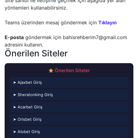
Site sahibi ile iletişime geçmek için aşağıda yer alan
yöntemleri kullanabilirsiniz.
Teams üzerinden mesaj göndermek için
Tıklayın
E-posta
göndermek için
bahisrehberim7@gmail.com
adresini kullanın.
Önerilen Siteler
Önerilen Siteler
➤ Ajaxbet Giriş
➤ Sheratonking Giriş
➤ Acarbet Giriş
➤ Orisbet Giriş
➤ Alobet Giriş