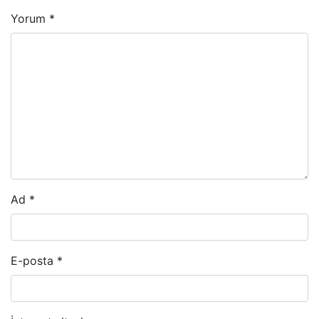
Yorum
*
Ad
*
E-posta
*