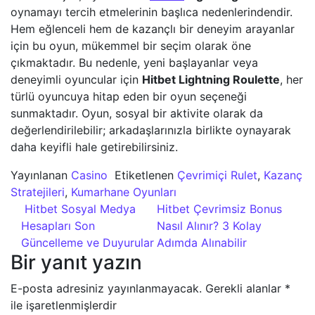
oynamayı tercih etmelerinin başlıca nedenlerindendir.
Hem eğlenceli hem de kazançlı bir deneyim arayanlar
için bu oyun, mükemmel bir seçim olarak öne
çıkmaktadır. Bu nedenle, yeni başlayanlar veya
deneyimli oyuncular için
Hitbet Lightning Roulette
, her
türlü oyuncuya hitap eden bir oyun seçeneği
sunmaktadır. Oyun, sosyal bir aktivite olarak da
değerlendirilebilir; arkadaşlarınızla birlikte oynayarak
daha keyifli hale getirebilirsiniz.
Yayınlanan
Casino
Etiketlenen
Çevrimiçi Rulet
,
Kazanç
Stratejileri
,
Kumarhane Oyunları
Yazı dolaşımı
Hitbet Sosyal Medya
Hitbet Çevrimsiz Bonus
Hesapları Son
Nasıl Alınır? 3 Kolay
Güncelleme ve Duyurular
Adımda Alınabilir
Bir yanıt yazın
E-posta adresiniz yayınlanmayacak.
Gerekli alanlar
*
ile işaretlenmişlerdir