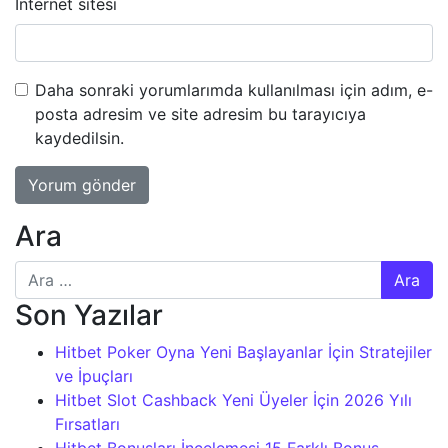
İnternet sitesi
Daha sonraki yorumlarımda kullanılması için adım, e-
posta adresim ve site adresim bu tarayıcıya
kaydedilsin.
Ara
Arama:
Son Yazılar
Hitbet Poker Oyna Yeni Başlayanlar İçin Stratejiler
ve İpuçları
Hitbet Slot Cashback Yeni Üyeler İçin 2026 Yılı
Fırsatları