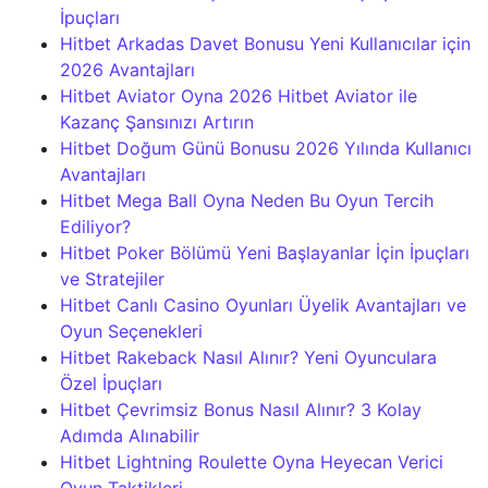
İpuçları
Hitbet Arkadas Davet Bonusu Yeni Kullanıcılar için
2026 Avantajları
Hitbet Aviator Oyna 2026 Hitbet Aviator ile
Kazanç Şansınızı Artırın
Hitbet Doğum Günü Bonusu 2026 Yılında Kullanıcı
Avantajları
Hitbet Mega Ball Oyna Neden Bu Oyun Tercih
Ediliyor?
Hitbet Poker Bölümü Yeni Başlayanlar İçin İpuçları
ve Stratejiler
Hitbet Canlı Casino Oyunları Üyelik Avantajları ve
Oyun Seçenekleri
Hitbet Rakeback Nasıl Alınır? Yeni Oyunculara
Özel İpuçları
Hitbet Çevrimsiz Bonus Nasıl Alınır? 3 Kolay
Adımda Alınabilir
Hitbet Lightning Roulette Oyna Heyecan Verici