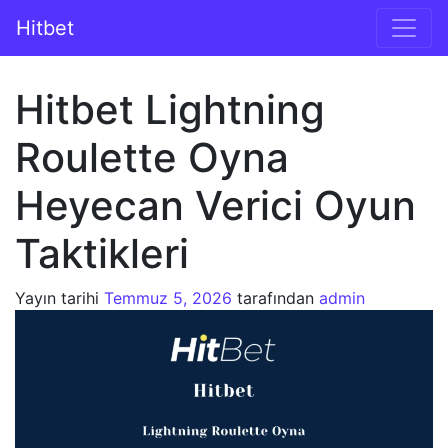
İçeriğe geç
Hitbet
Ana gezinti
Hitbet Lightning
Roulette Oyna
Heyecan Verici Oyun
Taktikleri
Yayın tarihi
Temmuz 5, 2026
tarafından
admin