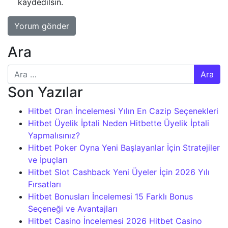
kaydedilsin.
Ara
Arama:
Son Yazılar
Hitbet Oran İncelemesi Yılın En Cazip Seçenekleri
Hitbet Üyelik İptali Neden Hitbette Üyelik İptali
Yapmalısınız?
Hitbet Poker Oyna Yeni Başlayanlar İçin Stratejiler
ve İpuçları
Hitbet Slot Cashback Yeni Üyeler İçin 2026 Yılı
Fırsatları
Hitbet Bonusları İncelemesi 15 Farklı Bonus
Seçeneği ve Avantajları
Hitbet Casino İncelemesi 2026 Hitbet Casino