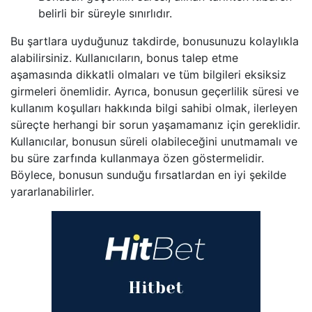
belirli bir süreyle sınırlıdır.
Bu şartlara uyduğunuz takdirde, bonusunuzu kolaylıkla
alabilirsiniz. Kullanıcıların, bonus talep etme
aşamasında dikkatli olmaları ve tüm bilgileri eksiksiz
girmeleri önemlidir. Ayrıca, bonusun geçerlilik süresi ve
kullanım koşulları hakkında bilgi sahibi olmak, ilerleyen
süreçte herhangi bir sorun yaşamamanız için gereklidir.
Kullanıcılar, bonusun süreli olabileceğini unutmamalı ve
bu süre zarfında kullanmaya özen göstermelidir.
Böylece, bonusun sunduğu fırsatlardan en iyi şekilde
yararlanabilirler.