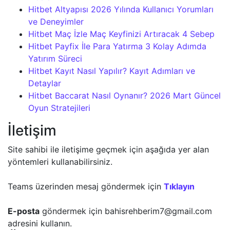
Hitbet Altyapısı 2026 Yılında Kullanıcı Yorumları
ve Deneyimler
Hitbet Maç İzle Maç Keyfinizi Artıracak 4 Sebep
Hitbet Payfix İle Para Yatırma 3 Kolay Adımda
Yatırım Süreci
Hitbet Kayıt Nasıl Yapılır? Kayıt Adımları ve
Detaylar
Hitbet Baccarat Nasıl Oynanır? 2026 Mart Güncel
Oyun Stratejileri
İletişim
Site sahibi ile iletişime geçmek için aşağıda yer alan
yöntemleri kullanabilirsiniz.
Teams üzerinden mesaj göndermek için
Tıklayın
E-posta
göndermek için
bahisrehberim7@gmail.com
adresini kullanın.