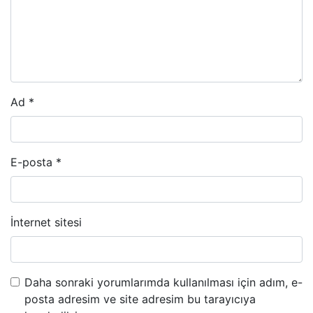
Ad
*
E-posta
*
İnternet sitesi
Daha sonraki yorumlarımda kullanılması için adım, e-
posta adresim ve site adresim bu tarayıcıya