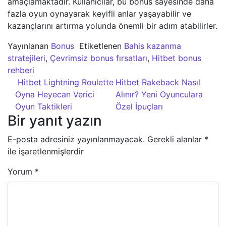
amaçlamaktadır. Kullanıcılar, bu bonus sayesinde daha
fazla oyun oynayarak keyifli anlar yaşayabilir ve
kazançlarını artırma yolunda önemli bir adım atabilirler.
Yayınlanan
Bonus
Etiketlenen
Bahis kazanma
stratejileri
,
Çevrimsiz bonus fırsatları
,
Hitbet bonus
rehberi
Yazı dolaşımı
Hitbet Lightning Roulette
Hitbet Rakeback Nasıl
Oyna Heyecan Verici
Alınır? Yeni Oyunculara
Oyun Taktikleri
Özel İpuçları
Bir yanıt yazın
E-posta adresiniz yayınlanmayacak.
Gerekli alanlar
*
ile işaretlenmişlerdir
Yorum
*