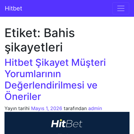
İçeriğe geç
Hitbet
Ana gezinti
Etiket:
Bahis
şikayetleri
Hitbet Şikayet Müşteri
Yorumlarının
Değerlendirilmesi ve
Öneriler
Yayın tarihi
Mayıs 1, 2026
tarafından
admin