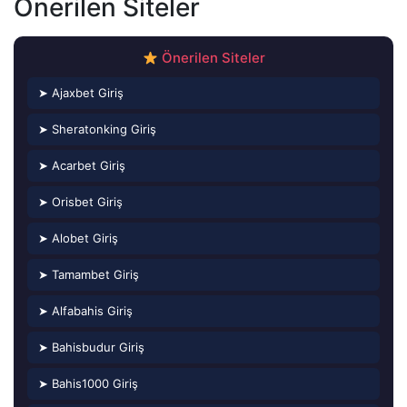
Önerilen Siteler
Önerilen Siteler
➤ Ajaxbet Giriş
➤ Sheratonking Giriş
➤ Acarbet Giriş
➤ Orisbet Giriş
➤ Alobet Giriş
➤ Tamambet Giriş
➤ Alfabahis Giriş
➤ Bahisbudur Giriş
➤ Bahis1000 Giriş