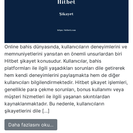
Online bahis dünyasında, kullanıcıların deneyimlerini ve
memnuniyetlerini yansıtan en önemli unsurlardan biri
Hitbet şikayet konusudur. Kullanıcılar, bahis
platformları ile ilgili yaşadıkları sorunları dile getirerek
hem kendi deneyimlerini paylaşmakta hem de diğer
kullanıcıları bilgilendirmektedir. Hitbet şikayet işlemleri,
genellikle para çekme sorunları, bonus kullanımı veya
müşteri hizmetleri ile ilgili yaşanan sıkıntılardan
kaynaklanmaktadır. Bu nedenle, kullanıcıların
şikayetlerini dile […]
from Hitbet Şikayet Müşteri Yorumla
Daha fazlasını oku…