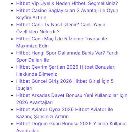
Hitbet Vip Üyelik Neden Hitbeti Seçmelisiniz?
Hitbet Casino Sağlayıcıları 3 Avantajı ile Oyun
Keyfini Artırın
Hitbet Canlı Tv Nasıl İzlenir? Canlı Yayın
Özellikleri Nelerdir?
Hitbet Canlı Maç İzle 5 İzleme Tüyosu ile
Maximize Edin
Hitbet Hangi Spor Dallarında Bahis Var? Farklı
Spor Dalları ile
Hitbet Çevrim Şartları 2026 Hitbet Bonusları
Hakkında Bilmeniz
Hitbet Güncel Giriş 2026 Hitbet Girişi İçin 5
İpuçları
Hitbet Arkadas Davet Bonusu Yeni Kullanıcılar için
2026 Avantajları
Hitbet Aviator Oyna 2026 Hitbet Aviator ile
Kazanç Şansınızı Artırın
Hitbet Doğum Günü Bonusu 2026 Yılında Kullanıcı
Avantajları