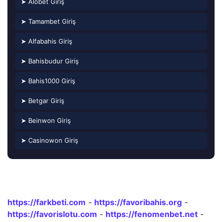
➤ Alobet Giriş
➤ Tamambet Giriş
➤ Alfabahis Giriş
➤ Bahisbudur Giriş
➤ Bahis1000 Giriş
➤ Betgar Giriş
➤ Beinwon Giriş
➤ Casinowon Giriş
https://farkbeti.com
-
https://favoribahis.org
-
https://favorislotu.com
-
https://fenomenbet.net
-