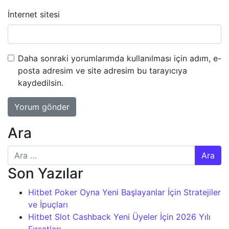
İnternet sitesi
Daha sonraki yorumlarımda kullanılması için adım, e-
posta adresim ve site adresim bu tarayıcıya
kaydedilsin.
Ara
Arama:
Son Yazılar
Hitbet Poker Oyna Yeni Başlayanlar İçin Stratejiler
ve İpuçları
Hitbet Slot Cashback Yeni Üyeler İçin 2026 Yılı