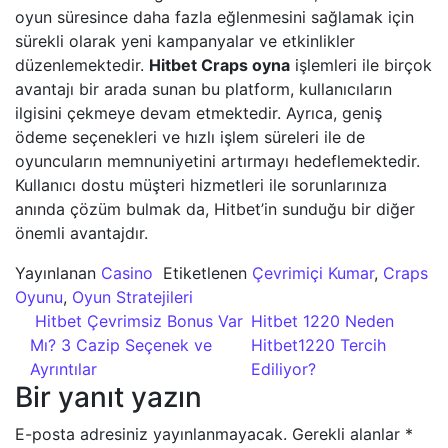
oyun süresince daha fazla eğlenmesini sağlamak için
sürekli olarak yeni kampanyalar ve etkinlikler
düzenlemektedir.
Hitbet Craps oyna
işlemleri ile birçok
avantajı bir arada sunan bu platform, kullanıcıların
ilgisini çekmeye devam etmektedir. Ayrıca, geniş
ödeme seçenekleri ve hızlı işlem süreleri ile de
oyuncuların memnuniyetini artırmayı hedeflemektedir.
Kullanıcı dostu müşteri hizmetleri ile sorunlarınıza
anında çözüm bulmak da, Hitbet’in sunduğu bir diğer
önemli avantajdır.
Yayınlanan
Casino
Etiketlenen
Çevrimiçi Kumar
,
Craps
Oyunu
,
Oyun Stratejileri
Yazı dolaşımı
Hitbet Çevrimsiz Bonus Var
Hitbet 1220 Neden
Mı? 3 Cazip Seçenek ve
Hitbet1220 Tercih
Ayrıntılar
Ediliyor?
Bir yanıt yazın
E-posta adresiniz yayınlanmayacak.
Gerekli alanlar
*