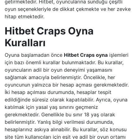
getirmektedir. Hitbet, oyuncularına sunduğu çeşitli
oyun seçenekleriyle de dikkat çekmekte ve her zevke
hitap etmektedir.
Hitbet Craps Oyna
Kuralları
Oyuna başlamadan önce
Hitbet Craps oyna
işlemleri
için bazı önemli kurallar bulunmaktadır. Bu kurallar,
oyuncuların adil bir oyun deneyimi yaşamasını
sağlamak amacıyla belirlenmiştir. Öncelikle, her
oyuncunun yalnızca bir hesap açması gerekmektedir.
İki hesap açılması durumunda, hesaplar tespit
edildiğinde süresiz olarak kapatılabilir. Ayrıca, oyuna
katılmak için yasal yaş sınırını geçmeniz
gerekmektedir. Genellikle bu sınır 18 yaş olarak
belirlenmiştir. Yanlış bilgi verilmesi durumunda,
hesaplarınız askıya alınabilir. Bu kurallar, söz konusu
site tüm kullanıcıları için eşit ve adil bir oyun ortamı