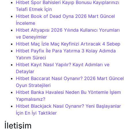
Hitbet Spor Bahisleri Kayıp Bonusu Kayıplarınızı
Telafi Etmek İçin
Hitbet Book of Dead Oyna 2026 Mart Güncel
İnceleme
Hitbet Altyapısı 2026 Yılında Kullanıcı Yorumları
ve Deneyimler
Hitbet Maç İzle Maç Keyfinizi Artıracak 4 Sebep
Hitbet Payfix İle Para Yatırma 3 Kolay Adımda
Yatırım Süreci
Hitbet Kayıt Nasıl Yapılır? Kayıt Adımları ve
Detaylar
Hitbet Baccarat Nasıl Oynanır? 2026 Mart Güncel
Oyun Stratejileri
Hitbet Banka Havalesi Neden Bu Yöntemle İşlem
Yapmalısınız?
Hitbet Blackjack Nasıl Oynanır? Yeni Başlayanlar
İçin En İyi Taktikler
İletişim