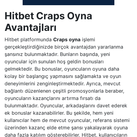
Hitbet Craps Oyna
Avantajları
Hitbet platformunda
Craps oyna
işlemi
gerçekleştirdiğinizde birçok avantajdan yararlanma
şansınız bulunmaktadır. Bunların başında, yeni
oyuncular için sunulan hoş geldin bonusları
gelmektedir. Bu bonuslar, oyuncuların oyuna daha
kolay bir başlangıç yapmasını sağlamakta ve oyun
deneyimlerini zenginleştirmektedir. Ayrıca, mevcut
bağlantı düzenlenen çeşitli promosyonlarla beraber,
oyuncuların kazançlarını artırma fırsatı da
bulunmaktadır. Oyuncular, arkadaşlarını davet ederek
ek bonuslar kazanabilirler. Bu şekilde, hem yeni
kullanıcılar hem de mevcut oyuncular, referans sistemi
üzerinden kazanç elde etme şansı yakalayarak oyuna
daha fazla katılım gösterebilirler. Hitbet, kullanıcıların