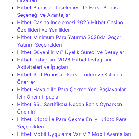
Fırsatları
Hitbet Bonusları İncelemesi 15 Farklı Bonus
Seçeneği ve Avantajları
Hitbet Casino İncelemesi 2026 Hitbet Casino
Özellikleri ve Yenilikler
Hitbet Minimum Para Yatırma 2026da Geçerli
Yatırım Seçenekleri
Hitbet Güvenilir Mı? Üyelik Süreci ve Detaylar
Hitbet Instagram 2026 Hitbet Instagram
Aktiviteleri ve İpuçları
Hitbet Slot Bonusları Farklı Türleri ve Kullanım
Önerileri
Hitbet Havale İle Para Çekme Yeni Başlayanlar
İçin Önemli İpuçları
Hitbet SSL Sertifikası Neden Bahis Oynarken
Önemli?
Hitbet Kripto İle Para Çekme En İyi Kripto Para
Seçenekleri
Hitbet Mobil Uygulama Var Mı? Mobil Avantajları