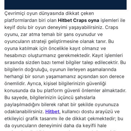
Çevrimiçi oyun dünyasında dikkat çeken
platformlardan biri olan
Hitbet Craps oyna
işlemleri ile
keyif dolu bir oyun deneyimi yaşayabilirsiniz. Craps
oyunu, zar atma temalı bir şans oyunudur ve
oyuncuların strateji geliştirmesine olanak tanır. Bu
oyuna katılmak için öncelikle kayıt olmanız ve
hesabınızı oluşturmanız gerekmektedir. Kayıt işlemleri
sırasında sizden bazı temel bilgiler talep edilecektir. Bu
bilgilerin doğruluğu, oyunun ilerleyen aşamalarında
herhangi bir sorun yaşamamanız açısından son derece
önemlidir. Ayrıca, kişisel bilgilerinizin güvenliği
konusunda da bu platform güvenli önlemler almaktadır.
Bu sayede, bilgilerinizin üçüncü şahıslarla
paylaşılmadığını bilerek rahat bir şekilde oyununuza
odaklanabilirsiniz.
Hitbet
, kullanıcı dostu arayüzü ve
etkileyici grafik tasarımı ile de dikkat çekmektedir; bu
da oyuncuların deneyimini daha da keyifli hale