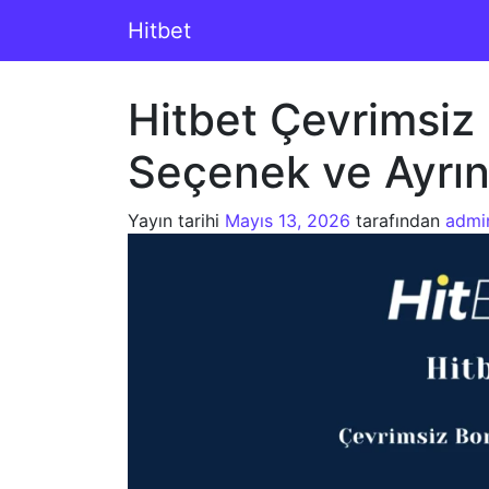
İçeriğe geç
Hitbet
Ana gezinti
Hitbet Çevrimsiz
Seçenek ve Ayrınt
Yayın tarihi
Mayıs 13, 2026
tarafından
admi