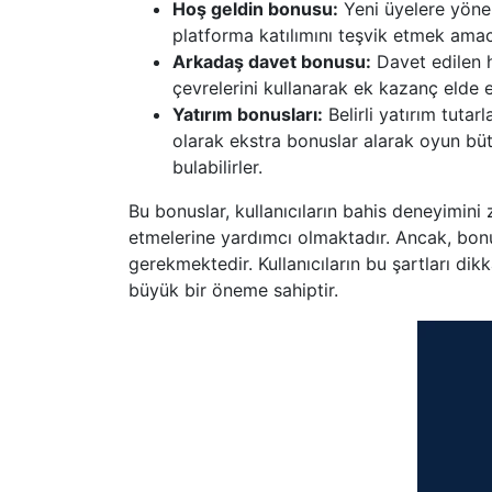
Hoş geldin bonusu:
Yeni üyelere yöneli
platforma katılımını teşvik etmek amacı
Arkadaş davet bonusu:
Davet edilen h
çevrelerini kullanarak ek kazanç elde et
Yatırım bonusları:
Belirli yatırım tutar
olarak ekstra bonuslar alarak oyun bütç
bulabilirler.
Bu bonuslar, kullanıcıların bahis deneyimini
etmelerine yardımcı olmaktadır. Ancak, bonu
gerekmektedir. Kullanıcıların bu şartları dik
büyük bir öneme sahiptir.