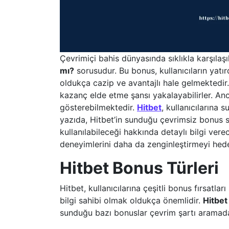
Çevrimiçi bahis dünyasında sıklıkla karşılaş
mı?
sorusudur. Bu bonus, kullanıcıların yatırd
oldukça cazip ve avantajlı hale gelmektedir. 
kazanç elde etme şansı yakalayabilirler. Anc
gösterebilmektedir.
Hitbet
, kullanıcılarına
yazıda, Hitbet’in sunduğu çevrimsiz bonus se
kullanılabileceği hakkında detaylı bilgi verec
deneyimlerini daha da zenginleştirmeyi hede
Hitbet Bonus Türleri
Hitbet, kullanıcılarına çeşitli bonus fırsatl
bilgi sahibi olmak oldukça önemlidir.
Hitbet
sunduğu bazı bonuslar çevrim şartı aramadan