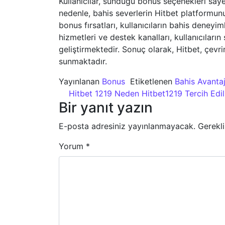
Kullanıcılar, sunduğu bonus seçenekleri sa
nedenle, bahis severlerin Hitbet platformunu
bonus fırsatları, kullanıcıların bahis deneyim
hizmetleri ve destek kanalları, kullanıcıları
geliştirmektedir. Sonuç olarak, Hitbet, çevri
sunmaktadır.
Yayınlanan
Bonus
Etiketlenen
Bahis Avantaj
Yazı dolaşımı
Hitbet 1219 Neden Hitbet1219 Tercih Edil
Bir yanıt yazın
E-posta adresiniz yayınlanmayacak.
Gerekli
Yorum
*