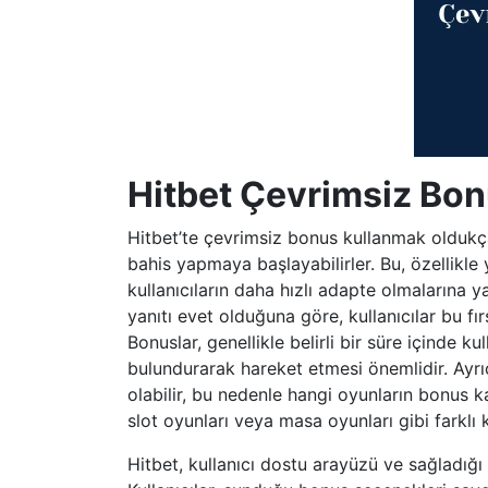
Hitbet Çevrimsiz Bon
Hitbet’te çevrimsiz bonus kullanmak oldukça
bahis yapmaya başlayabilirler. Bu, özellikle
kullanıcıların daha hızlı adapte olmalarına 
yanıtı evet olduğuna göre, kullanıcılar bu fırs
Bonuslar, genellikle belirli bir süre içinde ku
bulundurarak hareket etmesi önemlidir. Ayrıca
olabilir, bu nedenle hangi oyunların bonus 
slot oyunları veya masa oyunları gibi farklı k
Hitbet, kullanıcı dostu arayüzü ve sağladığı