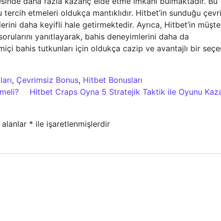
yesinde daha fazla kazanç elde etme imkanı bulmaktadır. Bu
 tercih etmeleri oldukça mantıklıdır. Hitbet’in sunduğu çevr
lerini daha keyifli hale getirmektedir. Ayrıca, Hitbet’in müşte
n sorularını yanıtlayarak, bahis deneyimlerini daha da
miçi bahis tutkunları için oldukça cazip ve avantajlı bir seç
ları
,
Çevrimsiz Bonus
,
Hitbet Bonusları
meli?
Hitbet Craps Oyna 5 Stratejik Taktik ile Oyunu Kaz
 alanlar
*
ile işaretlenmişlerdir