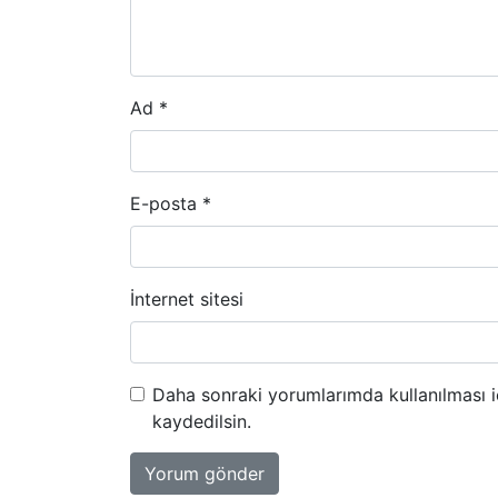
Ad
*
E-posta
*
İnternet sitesi
Daha sonraki yorumlarımda kullanılması i
kaydedilsin.