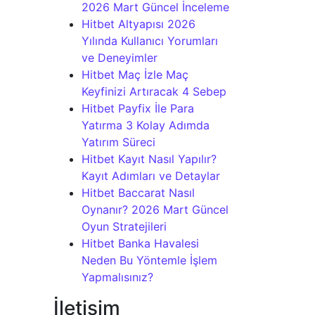
2026 Mart Güncel İnceleme
Hitbet Altyapısı 2026
Yılında Kullanıcı Yorumları
ve Deneyimler
Hitbet Maç İzle Maç
Keyfinizi Artıracak 4 Sebep
Hitbet Payfix İle Para
Yatırma 3 Kolay Adımda
Yatırım Süreci
Hitbet Kayıt Nasıl Yapılır?
Kayıt Adımları ve Detaylar
Hitbet Baccarat Nasıl
Oynanır? 2026 Mart Güncel
Oyun Stratejileri
Hitbet Banka Havalesi
Neden Bu Yöntemle İşlem
Yapmalısınız?
İletişim