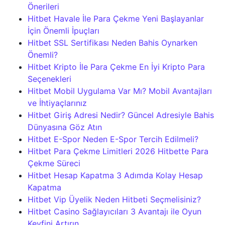
Önerileri
Hitbet Havale İle Para Çekme Yeni Başlayanlar
İçin Önemli İpuçları
Hitbet SSL Sertifikası Neden Bahis Oynarken
Önemli?
Hitbet Kripto İle Para Çekme En İyi Kripto Para
Seçenekleri
Hitbet Mobil Uygulama Var Mı? Mobil Avantajları
ve İhtiyaçlarınız
Hitbet Giriş Adresi Nedir? Güncel Adresiyle Bahis
Dünyasına Göz Atın
Hitbet E-Spor Neden E-Spor Tercih Edilmeli?
Hitbet Para Çekme Limitleri 2026 Hitbette Para
Çekme Süreci
Hitbet Hesap Kapatma 3 Adımda Kolay Hesap
Kapatma
Hitbet Vip Üyelik Neden Hitbeti Seçmelisiniz?
Hitbet Casino Sağlayıcıları 3 Avantajı ile Oyun
Keyfini Artırın