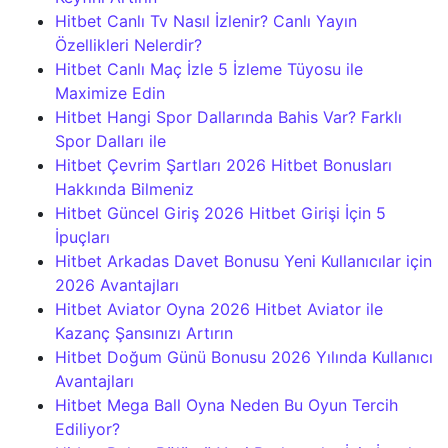
Hitbet Canlı Tv Nasıl İzlenir? Canlı Yayın
Özellikleri Nelerdir?
Hitbet Canlı Maç İzle 5 İzleme Tüyosu ile
Maximize Edin
Hitbet Hangi Spor Dallarında Bahis Var? Farklı
Spor Dalları ile
Hitbet Çevrim Şartları 2026 Hitbet Bonusları
Hakkında Bilmeniz
Hitbet Güncel Giriş 2026 Hitbet Girişi İçin 5
İpuçları
Hitbet Arkadas Davet Bonusu Yeni Kullanıcılar için
2026 Avantajları
Hitbet Aviator Oyna 2026 Hitbet Aviator ile
Kazanç Şansınızı Artırın
Hitbet Doğum Günü Bonusu 2026 Yılında Kullanıcı
Avantajları
Hitbet Mega Ball Oyna Neden Bu Oyun Tercih
Ediliyor?