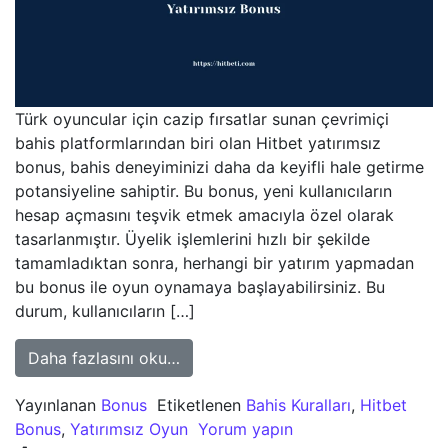
Türk oyuncular için cazip fırsatlar sunan çevrimiçi
bahis platformlarından biri olan Hitbet yatırımsız
bonus, bahis deneyiminizi daha da keyifli hale getirme
potansiyeline sahiptir. Bu bonus, yeni kullanıcıların
hesap açmasını teşvik etmek amacıyla özel olarak
tasarlanmıştır. Üyelik işlemlerini hızlı bir şekilde
tamamladıktan sonra, herhangi bir yatırım yapmadan
bu bonus ile oyun oynamaya başlayabilirsiniz. Bu
durum, kullanıcıların […]
from Hitbet Yatırımsız Bonus Yeni Oy
Daha fazlasını oku…
Yayınlanan
Bonus
Etiketlenen
Bahis Kuralları
,
Hitbet
Bonus
,
Yatırımsız Oyun
Yorum yapın