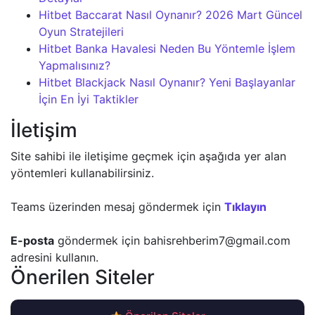
Hitbet Baccarat Nasıl Oynanır? 2026 Mart Güncel
Oyun Stratejileri
Hitbet Banka Havalesi Neden Bu Yöntemle İşlem
Yapmalısınız?
Hitbet Blackjack Nasıl Oynanır? Yeni Başlayanlar
İçin En İyi Taktikler
İletişim
Site sahibi ile iletişime geçmek için aşağıda yer alan
yöntemleri kullanabilirsiniz.
Teams üzerinden mesaj göndermek için
Tıklayın
E-posta
göndermek için
bahisrehberim7@gmail.com
adresini kullanın.
Önerilen Siteler