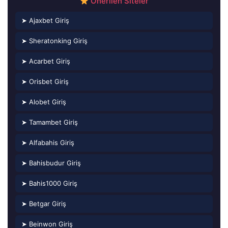
Önerilen Siteler
➤ Ajaxbet Giriş
➤ Sheratonking Giriş
➤ Acarbet Giriş
➤ Orisbet Giriş
➤ Alobet Giriş
➤ Tamambet Giriş
➤ Alfabahis Giriş
➤ Bahisbudur Giriş
➤ Bahis1000 Giriş
➤ Betgar Giriş
➤ Beinwon Giriş