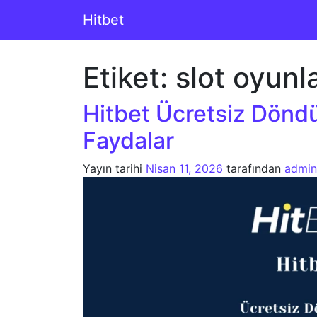
İçeriğe geç
Hitbet
Ana gezinti
Etiket:
slot oyunla
Hitbet Ücretsiz Dönd
Faydalar
Yayın tarihi
Nisan 11, 2026
tarafından
admin