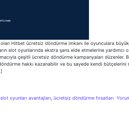
i olan Hitbet ücretsiz döndürme imkanı ile oyunculara büyük
ların slot oyunlarında ekstra şans elde etmelerine yardımcı ol
 amacıyla çeşitli ücretsiz döndürme kampanyaları düzenler. 
öndürme hakkı kazanabilir ve bu sayede kendi bütçelerini 
…]
 Döndürme Yeni Oyunculara Sağladığı Faydalar
,
slot oyunları avantajları
,
ücretsiz döndürme fırsatları
Yoru