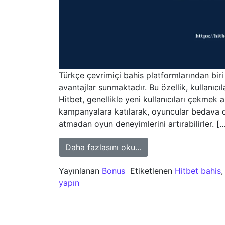
Türkçe çevrimiçi bahis platformlarından bir
avantajlar sunmaktadır. Bu özellik, kullanıcı
Hitbet, genellikle yeni kullanıcıları çekmek
kampanyalara katılarak, oyuncular bedava d
atmadan oyun deneyimlerini artırabilirler. [
from Hitbet Ücretsiz
Daha fazlasını oku…
Yayınlanan
Bonus
Etiketlenen
Hitbet bahis
yapın