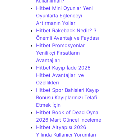
Kullanılmalı?
Hitbet Mini Oyunlar Yeni
Oyunlarla Eğlenceyi
Artırmanın Yolları
Hitbet Rakeback Nedir? 3
Önemli Avantajı ve Faydası
Hitbet Promosyonlar
Yenilikçi Fırsatların
Avantajları
Hitbet Kayıp İade 2026
Hitbet Avantajları ve
Özellikleri
Hitbet Spor Bahisleri Kayıp
Bonusu Kayıplarınızı Telafi
Etmek İçin
Hitbet Book of Dead Oyna
2026 Mart Güncel İnceleme
Hitbet Altyapısı 2026
Yılında Kullanıcı Yorumları