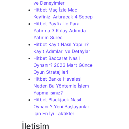
ve Deneyimler
Hitbet Maç İzle Maç
Keyfinizi Artıracak 4 Sebep
Hitbet Payfix İle Para
Yatırma 3 Kolay Adımda
Yatırım Süreci
Hitbet Kayıt Nasıl Yapılır?
Kayıt Adımları ve Detaylar
Hitbet Baccarat Nasıl
Oynanır? 2026 Mart Güncel
Oyun Stratejileri
Hitbet Banka Havalesi
Neden Bu Yöntemle İşlem
Yapmalısınız?
Hitbet Blackjack Nasıl
Oynanır? Yeni Başlayanlar
İçin En İyi Taktikler
İletişim