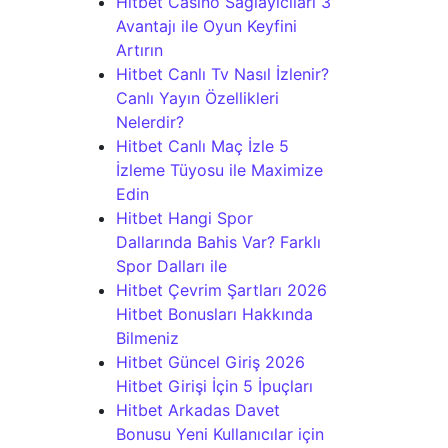
Hitbet Casino Sağlayıcıları 3
Avantajı ile Oyun Keyfini
Artırın
Hitbet Canlı Tv Nasıl İzlenir?
Canlı Yayın Özellikleri
Nelerdir?
Hitbet Canlı Maç İzle 5
İzleme Tüyosu ile Maximize
Edin
Hitbet Hangi Spor
Dallarında Bahis Var? Farklı
Spor Dalları ile
Hitbet Çevrim Şartları 2026
Hitbet Bonusları Hakkında
Bilmeniz
Hitbet Güncel Giriş 2026
Hitbet Girişi İçin 5 İpuçları
Hitbet Arkadas Davet
Bonusu Yeni Kullanıcılar için