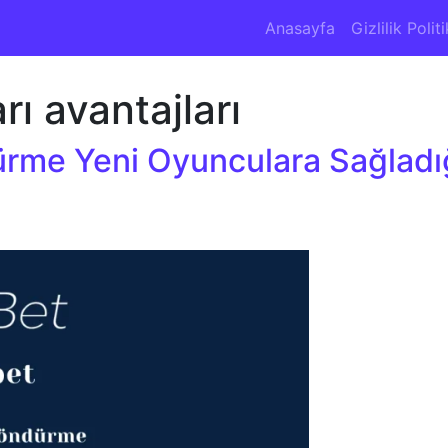
Anasayfa
Gizlilik Polit
rı avantajları
ürme Yeni Oyunculara Sağladı