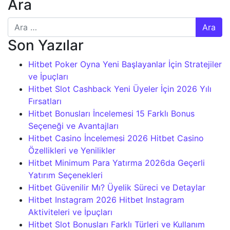
Ara
Arama:
Son Yazılar
Hitbet Poker Oyna Yeni Başlayanlar İçin Stratejiler
ve İpuçları
Hitbet Slot Cashback Yeni Üyeler İçin 2026 Yılı
Fırsatları
Hitbet Bonusları İncelemesi 15 Farklı Bonus
Seçeneği ve Avantajları
Hitbet Casino İncelemesi 2026 Hitbet Casino
Özellikleri ve Yenilikler
Hitbet Minimum Para Yatırma 2026da Geçerli
Yatırım Seçenekleri
Hitbet Güvenilir Mı? Üyelik Süreci ve Detaylar
Hitbet Instagram 2026 Hitbet Instagram
Aktiviteleri ve İpuçları
Hitbet Slot Bonusları Farklı Türleri ve Kullanım