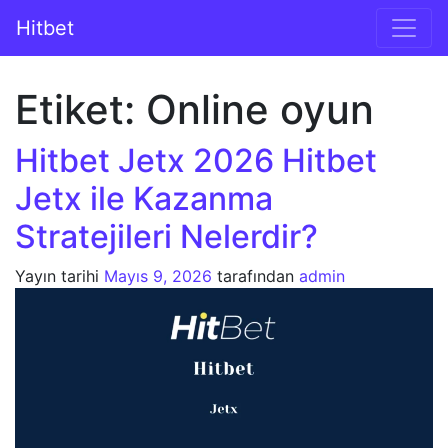
İçeriğe geç
Hitbet
Ana gezinti
Etiket:
Online oyun
Hitbet Jetx 2026 Hitbet
Jetx ile Kazanma
Stratejileri Nelerdir?
Yayın tarihi
Mayıs 9, 2026
tarafından
admin