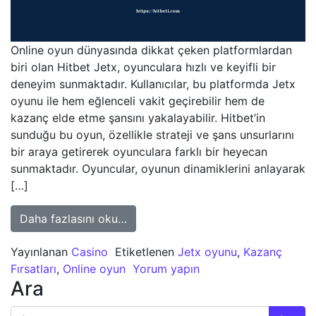
Online oyun dünyasında dikkat çeken platformlardan
biri olan Hitbet Jetx, oyunculara hızlı ve keyifli bir
deneyim sunmaktadır. Kullanıcılar, bu platformda Jetx
oyunu ile hem eğlenceli vakit geçirebilir hem de
kazanç elde etme şansını yakalayabilir. Hitbet’in
sunduğu bu oyun, özellikle strateji ve şans unsurlarını
bir araya getirerek oyunculara farklı bir heyecan
sunmaktadır. Oyuncular, oyunun dinamiklerini anlayarak
[…]
from Hitbet Jetx 2026 Hitbet Jetx i
Daha fazlasını oku…
Yayınlanan
Casino
Etiketlenen
Jetx oyunu
,
Kazanç
Fırsatları
,
Online oyun
Yorum yapın
Ara
Arama: