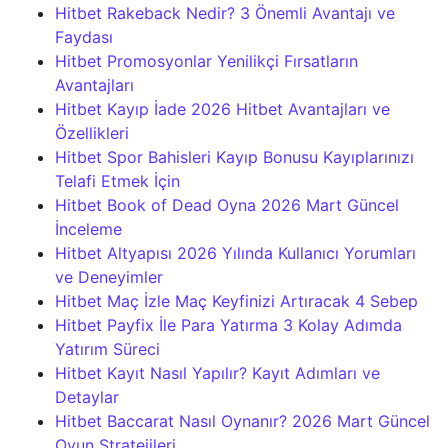
Hitbet Rakeback Nedir? 3 Önemli Avantajı ve
Faydası
Hitbet Promosyonlar Yenilikçi Fırsatların
Avantajları
Hitbet Kayıp İade 2026 Hitbet Avantajları ve
Özellikleri
Hitbet Spor Bahisleri Kayıp Bonusu Kayıplarınızı
Telafi Etmek İçin
Hitbet Book of Dead Oyna 2026 Mart Güncel
İnceleme
Hitbet Altyapısı 2026 Yılında Kullanıcı Yorumları
ve Deneyimler
Hitbet Maç İzle Maç Keyfinizi Artıracak 4 Sebep
Hitbet Payfix İle Para Yatırma 3 Kolay Adımda
Yatırım Süreci
Hitbet Kayıt Nasıl Yapılır? Kayıt Adımları ve
Detaylar
Hitbet Baccarat Nasıl Oynanır? 2026 Mart Güncel
Oyun Stratejileri