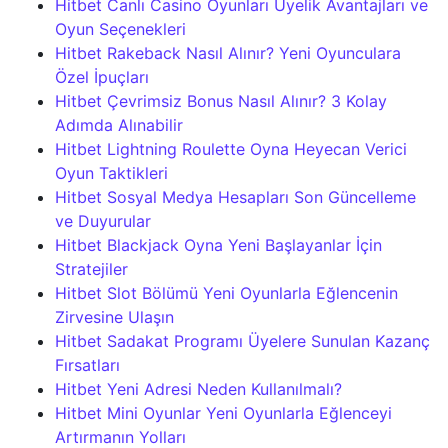
Hitbet Canlı Casino Oyunları Üyelik Avantajları ve
Oyun Seçenekleri
Hitbet Rakeback Nasıl Alınır? Yeni Oyunculara
Özel İpuçları
Hitbet Çevrimsiz Bonus Nasıl Alınır? 3 Kolay
Adımda Alınabilir
Hitbet Lightning Roulette Oyna Heyecan Verici
Oyun Taktikleri
Hitbet Sosyal Medya Hesapları Son Güncelleme
ve Duyurular
Hitbet Blackjack Oyna Yeni Başlayanlar İçin
Stratejiler
Hitbet Slot Bölümü Yeni Oyunlarla Eğlencenin
Zirvesine Ulaşın
Hitbet Sadakat Programı Üyelere Sunulan Kazanç
Fırsatları
Hitbet Yeni Adresi Neden Kullanılmalı?
Hitbet Mini Oyunlar Yeni Oyunlarla Eğlenceyi
Artırmanın Yolları