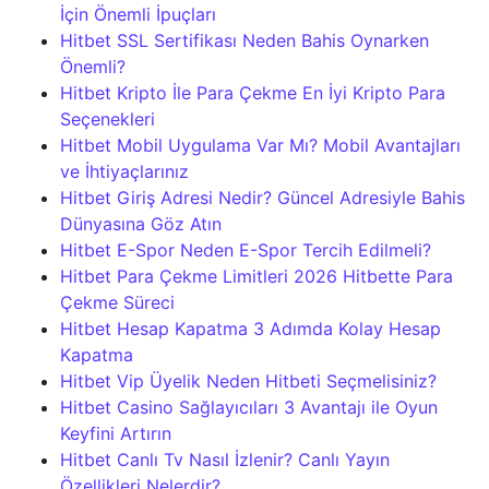
İçin Önemli İpuçları
Hitbet SSL Sertifikası Neden Bahis Oynarken
Önemli?
Hitbet Kripto İle Para Çekme En İyi Kripto Para
Seçenekleri
Hitbet Mobil Uygulama Var Mı? Mobil Avantajları
ve İhtiyaçlarınız
Hitbet Giriş Adresi Nedir? Güncel Adresiyle Bahis
Dünyasına Göz Atın
Hitbet E-Spor Neden E-Spor Tercih Edilmeli?
Hitbet Para Çekme Limitleri 2026 Hitbette Para
Çekme Süreci
Hitbet Hesap Kapatma 3 Adımda Kolay Hesap
Kapatma
Hitbet Vip Üyelik Neden Hitbeti Seçmelisiniz?
Hitbet Casino Sağlayıcıları 3 Avantajı ile Oyun
Keyfini Artırın
Hitbet Canlı Tv Nasıl İzlenir? Canlı Yayın
Özellikleri Nelerdir?