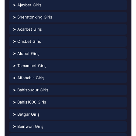
➤ Ajaxbet Giriş
➤ Sheratonking Giriş
➤ Acarbet Giriş
➤ Orisbet Giriş
➤ Alobet Giriş
➤ Tamambet Giriş
➤ Alfabahis Giriş
➤ Bahisbudur Giriş
➤ Bahis1000 Giriş
➤ Betgar Giriş
➤ Beinwon Giriş