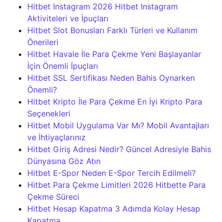
Hitbet Instagram 2026 Hitbet Instagram
Aktiviteleri ve İpuçları
Hitbet Slot Bonusları Farklı Türleri ve Kullanım
Önerileri
Hitbet Havale İle Para Çekme Yeni Başlayanlar
İçin Önemli İpuçları
Hitbet SSL Sertifikası Neden Bahis Oynarken
Önemli?
Hitbet Kripto İle Para Çekme En İyi Kripto Para
Seçenekleri
Hitbet Mobil Uygulama Var Mı? Mobil Avantajları
ve İhtiyaçlarınız
Hitbet Giriş Adresi Nedir? Güncel Adresiyle Bahis
Dünyasına Göz Atın
Hitbet E-Spor Neden E-Spor Tercih Edilmeli?
Hitbet Para Çekme Limitleri 2026 Hitbette Para
Çekme Süreci
Hitbet Hesap Kapatma 3 Adımda Kolay Hesap
Kapatma