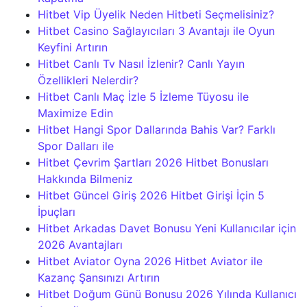
Hitbet Vip Üyelik Neden Hitbeti Seçmelisiniz?
Hitbet Casino Sağlayıcıları 3 Avantajı ile Oyun
Keyfini Artırın
Hitbet Canlı Tv Nasıl İzlenir? Canlı Yayın
Özellikleri Nelerdir?
Hitbet Canlı Maç İzle 5 İzleme Tüyosu ile
Maximize Edin
Hitbet Hangi Spor Dallarında Bahis Var? Farklı
Spor Dalları ile
Hitbet Çevrim Şartları 2026 Hitbet Bonusları
Hakkında Bilmeniz
Hitbet Güncel Giriş 2026 Hitbet Girişi İçin 5
İpuçları
Hitbet Arkadas Davet Bonusu Yeni Kullanıcılar için
2026 Avantajları
Hitbet Aviator Oyna 2026 Hitbet Aviator ile
Kazanç Şansınızı Artırın
Hitbet Doğum Günü Bonusu 2026 Yılında Kullanıcı