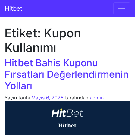
İçeriğe geç
Hitbet
Ana gezinti
Etiket:
Kupon
Kullanımı
Hitbet Bahis Kuponu
Fırsatları Değerlendirmenin
Yolları
Yayın tarihi
Mayıs 6, 2026
tarafından
admin