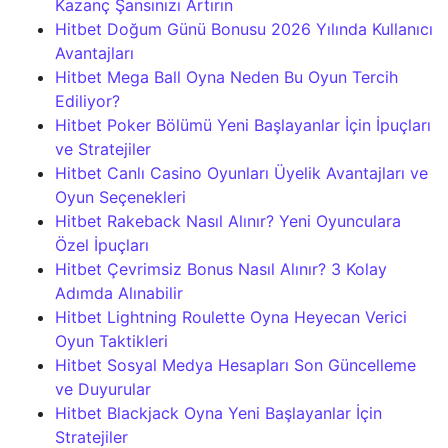
Kazanç Şansınızı Artırın
Hitbet Doğum Günü Bonusu 2026 Yılında Kullanıcı
Avantajları
Hitbet Mega Ball Oyna Neden Bu Oyun Tercih
Ediliyor?
Hitbet Poker Bölümü Yeni Başlayanlar İçin İpuçları
ve Stratejiler
Hitbet Canlı Casino Oyunları Üyelik Avantajları ve
Oyun Seçenekleri
Hitbet Rakeback Nasıl Alınır? Yeni Oyunculara
Özel İpuçları
Hitbet Çevrimsiz Bonus Nasıl Alınır? 3 Kolay
Adımda Alınabilir
Hitbet Lightning Roulette Oyna Heyecan Verici
Oyun Taktikleri
Hitbet Sosyal Medya Hesapları Son Güncelleme
ve Duyurular
Hitbet Blackjack Oyna Yeni Başlayanlar İçin
Stratejiler