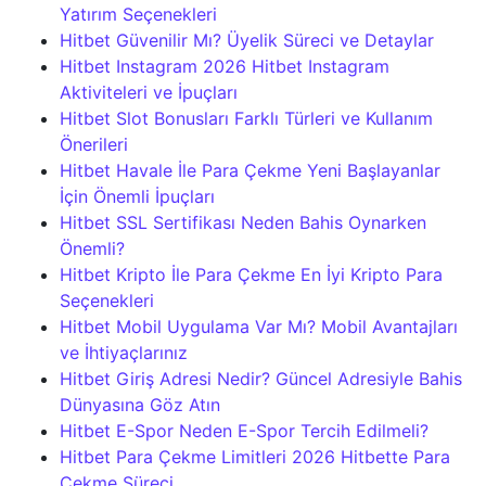
Yatırım Seçenekleri
Hitbet Güvenilir Mı? Üyelik Süreci ve Detaylar
Hitbet Instagram 2026 Hitbet Instagram
Aktiviteleri ve İpuçları
Hitbet Slot Bonusları Farklı Türleri ve Kullanım
Önerileri
Hitbet Havale İle Para Çekme Yeni Başlayanlar
İçin Önemli İpuçları
Hitbet SSL Sertifikası Neden Bahis Oynarken
Önemli?
Hitbet Kripto İle Para Çekme En İyi Kripto Para
Seçenekleri
Hitbet Mobil Uygulama Var Mı? Mobil Avantajları
ve İhtiyaçlarınız
Hitbet Giriş Adresi Nedir? Güncel Adresiyle Bahis
Dünyasına Göz Atın
Hitbet E-Spor Neden E-Spor Tercih Edilmeli?
Hitbet Para Çekme Limitleri 2026 Hitbette Para
Çekme Süreci