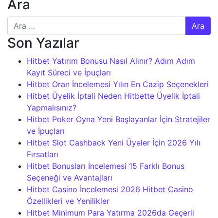
Ara
Arama:
Son Yazılar
Hitbet Yatırım Bonusu Nasıl Alınır? Adım Adım
Kayıt Süreci ve İpuçları
Hitbet Oran İncelemesi Yılın En Cazip Seçenekleri
Hitbet Üyelik İptali Neden Hitbette Üyelik İptali
Yapmalısınız?
Hitbet Poker Oyna Yeni Başlayanlar İçin Stratejiler
ve İpuçları
Hitbet Slot Cashback Yeni Üyeler İçin 2026 Yılı
Fırsatları
Hitbet Bonusları İncelemesi 15 Farklı Bonus
Seçeneği ve Avantajları
Hitbet Casino İncelemesi 2026 Hitbet Casino
Özellikleri ve Yenilikler
Hitbet Minimum Para Yatırma 2026da Geçerli