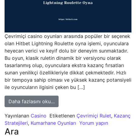
Çevrimiçi casino oyunları arasında popüler bir seçenek
olan Hitbet Lightning Roulette oyna işlemi, oyunculara
heyecan verici ve keyif dolu bir deneyim sunmaktadır.
Bu oyun, klasik ruletin dinamik bir versiyonu olarak
tasarlanmış olup, oyunculara ekstra kazanç fırsatları
sunan yenilikçi özellikleriyle dikkat çekmektedir. Hızlı
bir tempoya sahip olması ve yüksek kazanç potansiyeli
ile oyuncuların ilgisini çeken bu […]
from Hitbet Lightning Roulette Oyn
Daha fazlasını oku…
Yayınlanan
Casino
Etiketlenen
Çevrimiçi Rulet
,
Kazanç
Stratejileri
,
Kumarhane Oyunları
Yorum yapın
Ara