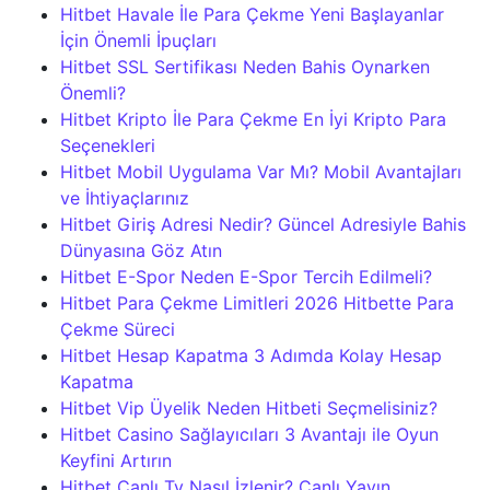
Hitbet Havale İle Para Çekme Yeni Başlayanlar
İçin Önemli İpuçları
Hitbet SSL Sertifikası Neden Bahis Oynarken
Önemli?
Hitbet Kripto İle Para Çekme En İyi Kripto Para
Seçenekleri
Hitbet Mobil Uygulama Var Mı? Mobil Avantajları
ve İhtiyaçlarınız
Hitbet Giriş Adresi Nedir? Güncel Adresiyle Bahis
Dünyasına Göz Atın
Hitbet E-Spor Neden E-Spor Tercih Edilmeli?
Hitbet Para Çekme Limitleri 2026 Hitbette Para
Çekme Süreci
Hitbet Hesap Kapatma 3 Adımda Kolay Hesap
Kapatma
Hitbet Vip Üyelik Neden Hitbeti Seçmelisiniz?
Hitbet Casino Sağlayıcıları 3 Avantajı ile Oyun
Keyfini Artırın
Hitbet Canlı Tv Nasıl İzlenir? Canlı Yayın