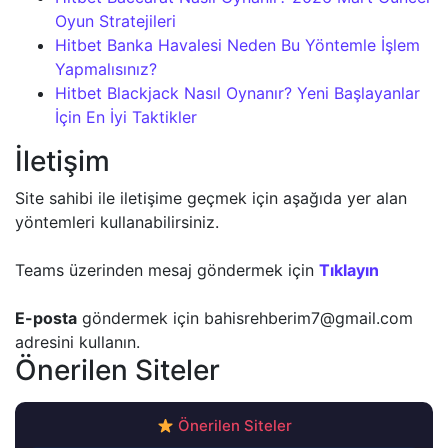
Oyun Stratejileri
Hitbet Banka Havalesi Neden Bu Yöntemle İşlem
Yapmalısınız?
Hitbet Blackjack Nasıl Oynanır? Yeni Başlayanlar
İçin En İyi Taktikler
İletişim
Site sahibi ile iletişime geçmek için aşağıda yer alan
yöntemleri kullanabilirsiniz.
Teams üzerinden mesaj göndermek için
Tıklayın
E-posta
göndermek için
bahisrehberim7@gmail.com
adresini kullanın.
Önerilen Siteler
Önerilen Siteler