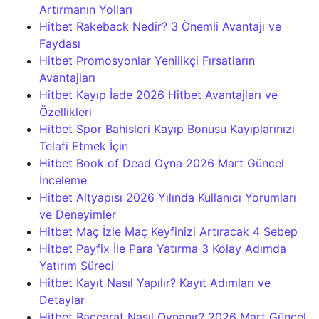
Artırmanın Yolları
Hitbet Rakeback Nedir? 3 Önemli Avantajı ve
Faydası
Hitbet Promosyonlar Yenilikçi Fırsatların
Avantajları
Hitbet Kayıp İade 2026 Hitbet Avantajları ve
Özellikleri
Hitbet Spor Bahisleri Kayıp Bonusu Kayıplarınızı
Telafi Etmek İçin
Hitbet Book of Dead Oyna 2026 Mart Güncel
İnceleme
Hitbet Altyapısı 2026 Yılında Kullanıcı Yorumları
ve Deneyimler
Hitbet Maç İzle Maç Keyfinizi Artıracak 4 Sebep
Hitbet Payfix İle Para Yatırma 3 Kolay Adımda
Yatırım Süreci
Hitbet Kayıt Nasıl Yapılır? Kayıt Adımları ve
Detaylar
Hitbet Baccarat Nasıl Oynanır? 2026 Mart Güncel