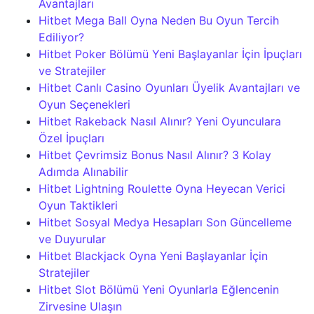
Avantajları
Hitbet Mega Ball Oyna Neden Bu Oyun Tercih
Ediliyor?
Hitbet Poker Bölümü Yeni Başlayanlar İçin İpuçları
ve Stratejiler
Hitbet Canlı Casino Oyunları Üyelik Avantajları ve
Oyun Seçenekleri
Hitbet Rakeback Nasıl Alınır? Yeni Oyunculara
Özel İpuçları
Hitbet Çevrimsiz Bonus Nasıl Alınır? 3 Kolay
Adımda Alınabilir
Hitbet Lightning Roulette Oyna Heyecan Verici
Oyun Taktikleri
Hitbet Sosyal Medya Hesapları Son Güncelleme
ve Duyurular
Hitbet Blackjack Oyna Yeni Başlayanlar İçin
Stratejiler
Hitbet Slot Bölümü Yeni Oyunlarla Eğlencenin
Zirvesine Ulaşın