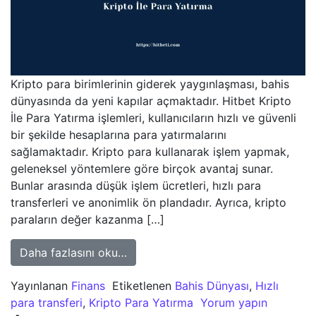
Kripto para birimlerinin giderek yaygınlaşması, bahis
dünyasında da yeni kapılar açmaktadır. Hitbet Kripto
İle Para Yatırma işlemleri, kullanıcıların hızlı ve güvenli
bir şekilde hesaplarına para yatırmalarını
sağlamaktadır. Kripto para kullanarak işlem yapmak,
geleneksel yöntemlere göre birçok avantaj sunar.
Bunlar arasında düşük işlem ücretleri, hızlı para
transferleri ve anonimlik ön plandadır. Ayrıca, kripto
paraların değer kazanma […]
from Hitbet Kripto İle Para Yatırma 
Daha fazlasını oku…
Yayınlanan
Finans
Etiketlenen
Bahis Dünyası
,
Hızlı
para transferi
,
Kripto Para Yatırma
Yorum yapın