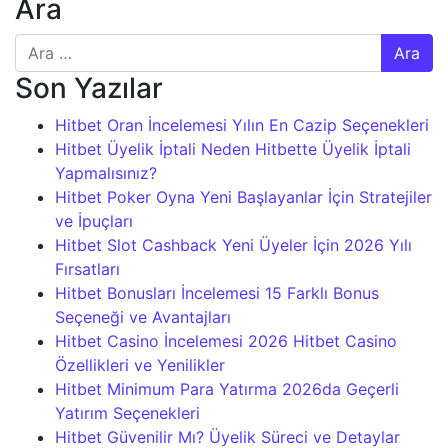
Ara
Arama:
Son Yazılar
Hitbet Oran İncelemesi Yılın En Cazip Seçenekleri
Hitbet Üyelik İptali Neden Hitbette Üyelik İptali
Yapmalısınız?
Hitbet Poker Oyna Yeni Başlayanlar İçin Stratejiler
ve İpuçları
Hitbet Slot Cashback Yeni Üyeler İçin 2026 Yılı
Fırsatları
Hitbet Bonusları İncelemesi 15 Farklı Bonus
Seçeneği ve Avantajları
Hitbet Casino İncelemesi 2026 Hitbet Casino
Özellikleri ve Yenilikler
Hitbet Minimum Para Yatırma 2026da Geçerli
Yatırım Seçenekleri
Hitbet Güvenilir Mı? Üyelik Süreci ve Detaylar