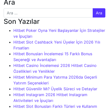
Ara
Arama:
Son Yazılar
Hitbet Poker Oyna Yeni Başlayanlar İçin Stratejiler
ve İpuçları
Hitbet Slot Cashback Yeni Üyeler İçin 2026 Yılı
Fırsatları
Hitbet Bonusları İncelemesi 15 Farklı Bonus
Seçeneği ve Avantajları
Hitbet Casino İncelemesi 2026 Hitbet Casino
Özellikleri ve Yenilikler
Hitbet Minimum Para Yatırma 2026da Geçerli
Yatırım Seçenekleri
Hitbet Güvenilir Mı? Üyelik Süreci ve Detaylar
Hitbet Instagram 2026 Hitbet Instagram
Aktiviteleri ve İpuçları
Hitbet Slot Bonusları Farklı Türleri ve Kullanım