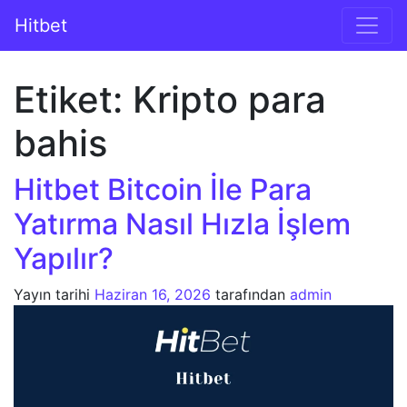
İçeriğe geç
Hitbet
Ana gezinti
Etiket:
Kripto para
bahis
Hitbet Bitcoin İle Para
Yatırma Nasıl Hızla İşlem
Yapılır?
Yayın tarihi
Haziran 16, 2026
tarafından
admin