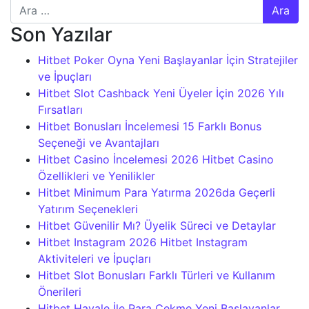
Arama:
Son Yazılar
Hitbet Poker Oyna Yeni Başlayanlar İçin Stratejiler
ve İpuçları
Hitbet Slot Cashback Yeni Üyeler İçin 2026 Yılı
Fırsatları
Hitbet Bonusları İncelemesi 15 Farklı Bonus
Seçeneği ve Avantajları
Hitbet Casino İncelemesi 2026 Hitbet Casino
Özellikleri ve Yenilikler
Hitbet Minimum Para Yatırma 2026da Geçerli
Yatırım Seçenekleri
Hitbet Güvenilir Mı? Üyelik Süreci ve Detaylar
Hitbet Instagram 2026 Hitbet Instagram
Aktiviteleri ve İpuçları
Hitbet Slot Bonusları Farklı Türleri ve Kullanım
Önerileri
Hitbet Havale İle Para Çekme Yeni Başlayanlar