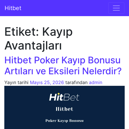
İçeriğe geç
Hitbet
Ana gezinti
Etiket:
Kayıp
Avantajları
Hitbet Poker Kayıp Bonusu
Artıları ve Eksileri Nelerdir?
Yayın tarihi
Mayıs 25, 2026
tarafından
admin