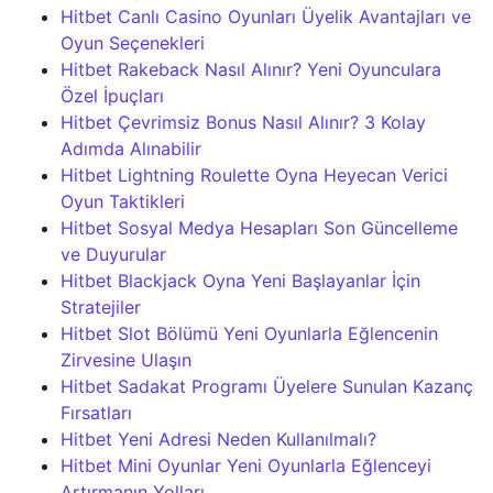
Hitbet Canlı Casino Oyunları Üyelik Avantajları ve
Oyun Seçenekleri
Hitbet Rakeback Nasıl Alınır? Yeni Oyunculara
Özel İpuçları
Hitbet Çevrimsiz Bonus Nasıl Alınır? 3 Kolay
Adımda Alınabilir
Hitbet Lightning Roulette Oyna Heyecan Verici
Oyun Taktikleri
Hitbet Sosyal Medya Hesapları Son Güncelleme
ve Duyurular
Hitbet Blackjack Oyna Yeni Başlayanlar İçin
Stratejiler
Hitbet Slot Bölümü Yeni Oyunlarla Eğlencenin
Zirvesine Ulaşın
Hitbet Sadakat Programı Üyelere Sunulan Kazanç
Fırsatları
Hitbet Yeni Adresi Neden Kullanılmalı?
Hitbet Mini Oyunlar Yeni Oyunlarla Eğlenceyi
Artırmanın Yolları