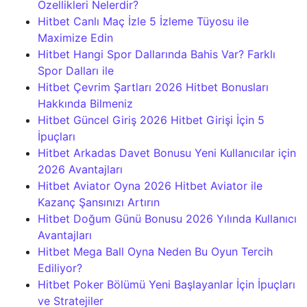
Özellikleri Nelerdir?
Hitbet Canlı Maç İzle 5 İzleme Tüyosu ile
Maximize Edin
Hitbet Hangi Spor Dallarında Bahis Var? Farklı
Spor Dalları ile
Hitbet Çevrim Şartları 2026 Hitbet Bonusları
Hakkında Bilmeniz
Hitbet Güncel Giriş 2026 Hitbet Girişi İçin 5
İpuçları
Hitbet Arkadas Davet Bonusu Yeni Kullanıcılar için
2026 Avantajları
Hitbet Aviator Oyna 2026 Hitbet Aviator ile
Kazanç Şansınızı Artırın
Hitbet Doğum Günü Bonusu 2026 Yılında Kullanıcı
Avantajları
Hitbet Mega Ball Oyna Neden Bu Oyun Tercih
Ediliyor?
Hitbet Poker Bölümü Yeni Başlayanlar İçin İpuçları
ve Stratejiler