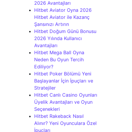
2026 Avantajları
Hitbet Aviator Oyna 2026
Hitbet Aviator ile Kazanç
Şansınızı Artırın
Hitbet Doğum Günü Bonusu
2026 Yılında Kullanıcı
Avantajları
Hitbet Mega Ball Oyna
Neden Bu Oyun Tercih
Ediliyor?
Hitbet Poker Bölümü Yeni
Başlayanlar İçin İpuçları ve
Stratejiler
Hitbet Canlı Casino Oyunları
Üyelik Avantajları ve Oyun
Seçenekleri
Hitbet Rakeback Nasıl
Alınır? Yeni Oyunculara Özel
İpuçları