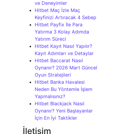
ve Deneyimler
Hitbet Maç İzle Maç
Keyfinizi Artıracak 4 Sebep
Hitbet Payfix İle Para
Yatırma 3 Kolay Adımda
Yatırım Süreci
Hitbet Kayıt Nasıl Yapılır?
Kayıt Adımları ve Detaylar
Hitbet Baccarat Nasıl
Oynanır? 2026 Mart Güncel
Oyun Stratejileri
Hitbet Banka Havalesi
Neden Bu Yöntemle İşlem
Yapmalısınız?
Hitbet Blackjack Nasıl
Oynanır? Yeni Başlayanlar
İçin En İyi Taktikler
İletişim