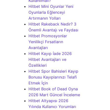
Kullanılmalı?
Hitbet Mini Oyunlar Yeni
Oyunlarla Eğlenceyi
Artırmanın Yolları
Hitbet Rakeback Nedir? 3
Önemli Avantajı ve Faydası
Hitbet Promosyonlar
Yenilikçi Fırsatların
Avantajları
Hitbet Kayıp İade 2026
Hitbet Avantajları ve
Özellikleri
Hitbet Spor Bahisleri Kayıp
Bonusu Kayıplarınızı Telafi
Etmek İçin
Hitbet Book of Dead Oyna
2026 Mart Güncel İnceleme
Hitbet Altyapısı 2026
Yılında Kullanıcı Yorumları