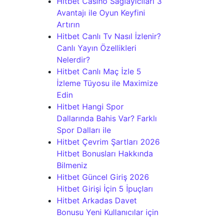
Hitbet Casino Sağlayıcıları 3
Avantajı ile Oyun Keyfini
Artırın
Hitbet Canlı Tv Nasıl İzlenir?
Canlı Yayın Özellikleri
Nelerdir?
Hitbet Canlı Maç İzle 5
İzleme Tüyosu ile Maximize
Edin
Hitbet Hangi Spor
Dallarında Bahis Var? Farklı
Spor Dalları ile
Hitbet Çevrim Şartları 2026
Hitbet Bonusları Hakkında
Bilmeniz
Hitbet Güncel Giriş 2026
Hitbet Girişi İçin 5 İpuçları
Hitbet Arkadas Davet
Bonusu Yeni Kullanıcılar için