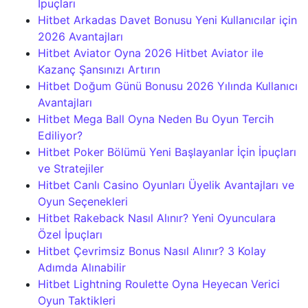
İpuçları
Hitbet Arkadas Davet Bonusu Yeni Kullanıcılar için
2026 Avantajları
Hitbet Aviator Oyna 2026 Hitbet Aviator ile
Kazanç Şansınızı Artırın
Hitbet Doğum Günü Bonusu 2026 Yılında Kullanıcı
Avantajları
Hitbet Mega Ball Oyna Neden Bu Oyun Tercih
Ediliyor?
Hitbet Poker Bölümü Yeni Başlayanlar İçin İpuçları
ve Stratejiler
Hitbet Canlı Casino Oyunları Üyelik Avantajları ve
Oyun Seçenekleri
Hitbet Rakeback Nasıl Alınır? Yeni Oyunculara
Özel İpuçları
Hitbet Çevrimsiz Bonus Nasıl Alınır? 3 Kolay
Adımda Alınabilir
Hitbet Lightning Roulette Oyna Heyecan Verici
Oyun Taktikleri