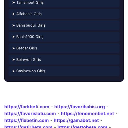
➤ Tamambet Giriş
➤ Alfabahis Giriş
➤ Bahisbudur Giriş
➤ Bahis1000 Giriş
➤ Betgar Giriş
➤ Beinwon Giriş
➤ Casinowon Giriş
https://farkbeti.com
-
https://favoribahis.org
-
https://favorislotu.com
-
https://fenomenbet.net
-
https://fixbetin.com
-
https://gamabet.net
-
https://getirbets.com
-
https://gettobete.com
-