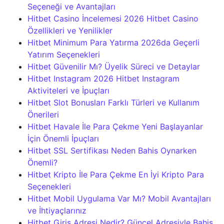
Seçeneği ve Avantajları
Hitbet Casino İncelemesi 2026 Hitbet Casino
Özellikleri ve Yenilikler
Hitbet Minimum Para Yatırma 2026da Geçerli
Yatırım Seçenekleri
Hitbet Güvenilir Mı? Üyelik Süreci ve Detaylar
Hitbet Instagram 2026 Hitbet Instagram
Aktiviteleri ve İpuçları
Hitbet Slot Bonusları Farklı Türleri ve Kullanım
Önerileri
Hitbet Havale İle Para Çekme Yeni Başlayanlar
İçin Önemli İpuçları
Hitbet SSL Sertifikası Neden Bahis Oynarken
Önemli?
Hitbet Kripto İle Para Çekme En İyi Kripto Para
Seçenekleri
Hitbet Mobil Uygulama Var Mı? Mobil Avantajları
ve İhtiyaçlarınız
Hitbet Giriş Adresi Nedir? Güncel Adresiyle Bahis