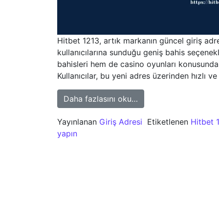
Hitbet 1213, artık markanın güncel giriş adr
kullanıcılarına sunduğu geniş bahis seçenek
bahisleri hem de casino oyunları konusunda s
Kullanıcılar, bu yeni adres üzerinden hızlı ve
from Hitbet 1213 Neden
Daha fazlasını oku…
Yayınlanan
Giriş Adresi
Etiketlenen
Hitbet 
yapın