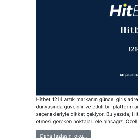
Hitbet 1214 artık markanın güncel giriş adre
dünyasında güvenilir ve etkili bir platform 
seçenekleriyle dikkat çekiyor. Bu yazıda, Hitb
etmesi gereken noktaları ele alacağız. Özelli
from Hitbet 1214 Nede
Daha fazlasını oku…