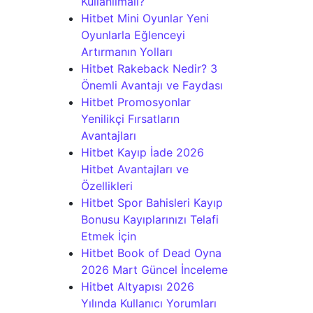
Kullanılmalı?
Hitbet Mini Oyunlar Yeni
Oyunlarla Eğlenceyi
Artırmanın Yolları
Hitbet Rakeback Nedir? 3
Önemli Avantajı ve Faydası
Hitbet Promosyonlar
Yenilikçi Fırsatların
Avantajları
Hitbet Kayıp İade 2026
Hitbet Avantajları ve
Özellikleri
Hitbet Spor Bahisleri Kayıp
Bonusu Kayıplarınızı Telafi
Etmek İçin
Hitbet Book of Dead Oyna
2026 Mart Güncel İnceleme
Hitbet Altyapısı 2026
Yılında Kullanıcı Yorumları