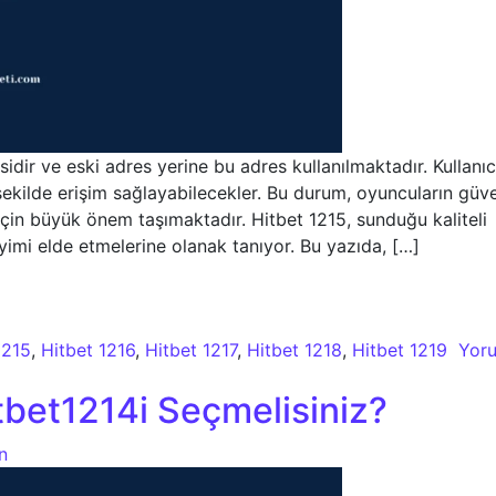
idir ve eski adres yerine bu adres kullanılmaktadır. Kullanıcı
şekilde erişim sağlayabilecekler. Bu durum, oyuncuların güve
için büyük önem taşımaktadır. Hitbet 1215, sunduğu kaliteli
neyimi elde etmelerine olanak tanıyor. Bu yazıda, […]
 Mart Güncel Durum – Hitbet1215 ile Kesintisiz Erişim
1215
,
Hitbet 1216
,
Hitbet 1217
,
Hitbet 1218
,
Hitbet 1219
Yor
tbet1214i Seçmelisiniz?
n