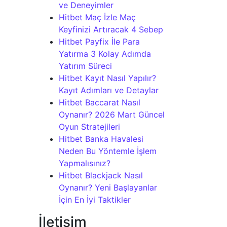
ve Deneyimler
Hitbet Maç İzle Maç
Keyfinizi Artıracak 4 Sebep
Hitbet Payfix İle Para
Yatırma 3 Kolay Adımda
Yatırım Süreci
Hitbet Kayıt Nasıl Yapılır?
Kayıt Adımları ve Detaylar
Hitbet Baccarat Nasıl
Oynanır? 2026 Mart Güncel
Oyun Stratejileri
Hitbet Banka Havalesi
Neden Bu Yöntemle İşlem
Yapmalısınız?
Hitbet Blackjack Nasıl
Oynanır? Yeni Başlayanlar
İçin En İyi Taktikler
İletişim