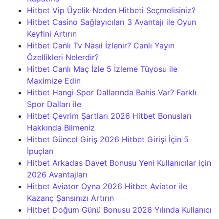
Hitbet Vip Üyelik Neden Hitbeti Seçmelisiniz?
Hitbet Casino Sağlayıcıları 3 Avantajı ile Oyun
Keyfini Artırın
Hitbet Canlı Tv Nasıl İzlenir? Canlı Yayın
Özellikleri Nelerdir?
Hitbet Canlı Maç İzle 5 İzleme Tüyosu ile
Maximize Edin
Hitbet Hangi Spor Dallarında Bahis Var? Farklı
Spor Dalları ile
Hitbet Çevrim Şartları 2026 Hitbet Bonusları
Hakkında Bilmeniz
Hitbet Güncel Giriş 2026 Hitbet Girişi İçin 5
İpuçları
Hitbet Arkadas Davet Bonusu Yeni Kullanıcılar için
2026 Avantajları
Hitbet Aviator Oyna 2026 Hitbet Aviator ile
Kazanç Şansınızı Artırın
Hitbet Doğum Günü Bonusu 2026 Yılında Kullanıcı