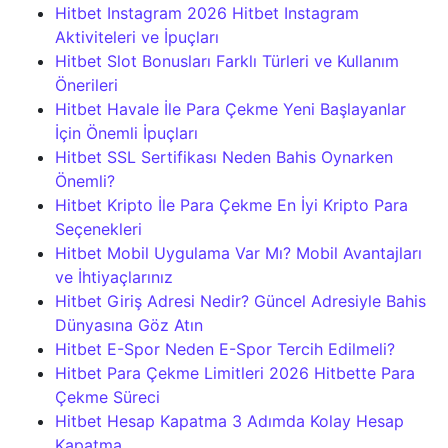
Hitbet Instagram 2026 Hitbet Instagram
Aktiviteleri ve İpuçları
Hitbet Slot Bonusları Farklı Türleri ve Kullanım
Önerileri
Hitbet Havale İle Para Çekme Yeni Başlayanlar
İçin Önemli İpuçları
Hitbet SSL Sertifikası Neden Bahis Oynarken
Önemli?
Hitbet Kripto İle Para Çekme En İyi Kripto Para
Seçenekleri
Hitbet Mobil Uygulama Var Mı? Mobil Avantajları
ve İhtiyaçlarınız
Hitbet Giriş Adresi Nedir? Güncel Adresiyle Bahis
Dünyasına Göz Atın
Hitbet E-Spor Neden E-Spor Tercih Edilmeli?
Hitbet Para Çekme Limitleri 2026 Hitbette Para
Çekme Süreci
Hitbet Hesap Kapatma 3 Adımda Kolay Hesap
Kapatma