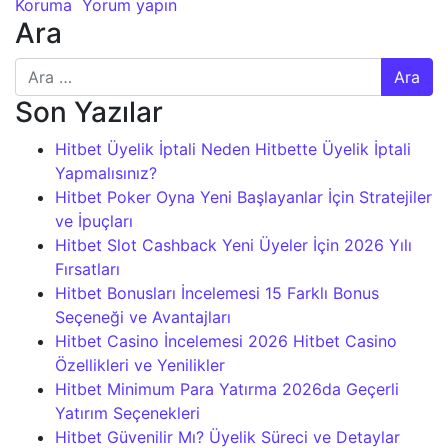
Koruma
Yorum yapın
Ara
Arama:
Son Yazılar
Hitbet Üyelik İptali Neden Hitbette Üyelik İptali
Yapmalısınız?
Hitbet Poker Oyna Yeni Başlayanlar İçin Stratejiler
ve İpuçları
Hitbet Slot Cashback Yeni Üyeler İçin 2026 Yılı
Fırsatları
Hitbet Bonusları İncelemesi 15 Farklı Bonus
Seçeneği ve Avantajları
Hitbet Casino İncelemesi 2026 Hitbet Casino
Özellikleri ve Yenilikler
Hitbet Minimum Para Yatırma 2026da Geçerli
Yatırım Seçenekleri
Hitbet Güvenilir Mı? Üyelik Süreci ve Detaylar