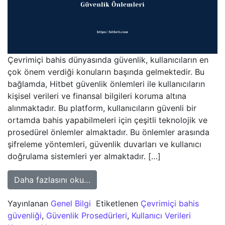
Çevrimiçi bahis dünyasında güvenlik, kullanıcıların en
çok önem verdiği konuların başında gelmektedir. Bu
bağlamda, Hitbet güvenlik önlemleri ile kullanıcıların
kişisel verileri ve finansal bilgileri koruma altına
alınmaktadır. Bu platform, kullanıcıların güvenli bir
ortamda bahis yapabilmeleri için çeşitli teknolojik ve
prosedürel önlemler almaktadır. Bu önlemler arasında
şifreleme yöntemleri, güvenlik duvarları ve kullanıcı
doğrulama sistemleri yer almaktadır. […]
from Hitbet Güvenlik Önlemleri Güv
Daha fazlasını oku…
Yayınlanan
Genel Bilgi
Etiketlenen
Çevrimiçi bahis
güvenliği
,
Güvenlik Prosedürleri
,
Kullanıcı Verileri