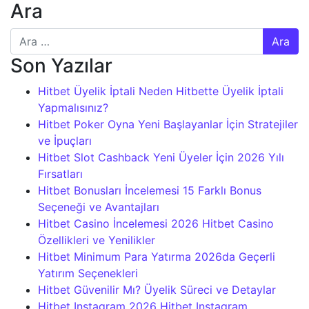
Ara
Arama:
Son Yazılar
Hitbet Üyelik İptali Neden Hitbette Üyelik İptali
Yapmalısınız?
Hitbet Poker Oyna Yeni Başlayanlar İçin Stratejiler
ve İpuçları
Hitbet Slot Cashback Yeni Üyeler İçin 2026 Yılı
Fırsatları
Hitbet Bonusları İncelemesi 15 Farklı Bonus
Seçeneği ve Avantajları
Hitbet Casino İncelemesi 2026 Hitbet Casino
Özellikleri ve Yenilikler
Hitbet Minimum Para Yatırma 2026da Geçerli
Yatırım Seçenekleri
Hitbet Güvenilir Mı? Üyelik Süreci ve Detaylar
Hitbet Instagram 2026 Hitbet Instagram