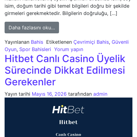
isim, doğum tarihi gibi temel bilgileri doğru bir şekilde
girmeleri gerekmektedir. Bilgilerin doğruluğu, […]
from Hitbet Spor Bahisleri Üyelere 
Daha fazlasını oku…
Yayınlanan
Bahis
Etiketlenen
Çevrimiçi Bahis
,
Güvenli
Oyun
,
Spor Bahisleri
Yorum yapın
Hitbet Canlı Casino Üyelik
Sürecinde Dikkat Edilmesi
Gerekenler
Yayın tarihi
Mayıs 16, 2026
tarafından
admin