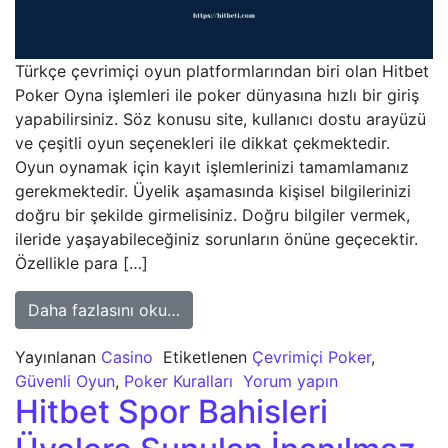
Türkçe çevrimiçi oyun platformlarından biri olan Hitbet
Poker Oyna işlemleri ile poker dünyasına hızlı bir giriş
yapabilirsiniz. Söz konusu site, kullanıcı dostu arayüzü
ve çeşitli oyun seçenekleri ile dikkat çekmektedir.
Oyun oynamak için kayıt işlemlerinizi tamamlamanız
gerekmektedir. Üyelik aşamasında kişisel bilgilerinizi
doğru bir şekilde girmelisiniz. Doğru bilgiler vermek,
ileride yaşayabileceğiniz sorunların önüne geçecektir.
Özellikle para […]
from Hitbet Poker Oyna Yeni Başlayan
Daha fazlasını oku…
Yayınlanan
Casino
Etiketlenen
Çevrimiçi Poker
,
Güvenli Oyun
,
Poker Kuralları
Yorum yapın
Hitbet Spor Bahisleri