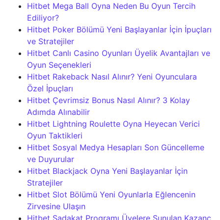
Hitbet Mega Ball Oyna Neden Bu Oyun Tercih
Ediliyor?
Hitbet Poker Bölümü Yeni Başlayanlar İçin İpuçları
ve Stratejiler
Hitbet Canlı Casino Oyunları Üyelik Avantajları ve
Oyun Seçenekleri
Hitbet Rakeback Nasıl Alınır? Yeni Oyunculara
Özel İpuçları
Hitbet Çevrimsiz Bonus Nasıl Alınır? 3 Kolay
Adımda Alınabilir
Hitbet Lightning Roulette Oyna Heyecan Verici
Oyun Taktikleri
Hitbet Sosyal Medya Hesapları Son Güncelleme
ve Duyurular
Hitbet Blackjack Oyna Yeni Başlayanlar İçin
Stratejiler
Hitbet Slot Bölümü Yeni Oyunlarla Eğlencenin
Zirvesine Ulaşın
Hitbet Sadakat Programı Üyelere Sunulan Kazanç