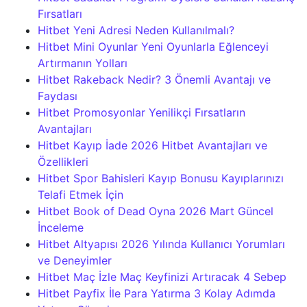
Fırsatları
Hitbet Yeni Adresi Neden Kullanılmalı?
Hitbet Mini Oyunlar Yeni Oyunlarla Eğlenceyi
Artırmanın Yolları
Hitbet Rakeback Nedir? 3 Önemli Avantajı ve
Faydası
Hitbet Promosyonlar Yenilikçi Fırsatların
Avantajları
Hitbet Kayıp İade 2026 Hitbet Avantajları ve
Özellikleri
Hitbet Spor Bahisleri Kayıp Bonusu Kayıplarınızı
Telafi Etmek İçin
Hitbet Book of Dead Oyna 2026 Mart Güncel
İnceleme
Hitbet Altyapısı 2026 Yılında Kullanıcı Yorumları
ve Deneyimler
Hitbet Maç İzle Maç Keyfinizi Artıracak 4 Sebep
Hitbet Payfix İle Para Yatırma 3 Kolay Adımda