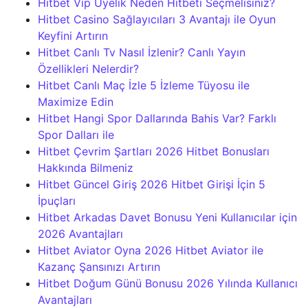
Hitbet Vip Üyelik Neden Hitbeti Seçmelisiniz?
Hitbet Casino Sağlayıcıları 3 Avantajı ile Oyun
Keyfini Artırın
Hitbet Canlı Tv Nasıl İzlenir? Canlı Yayın
Özellikleri Nelerdir?
Hitbet Canlı Maç İzle 5 İzleme Tüyosu ile
Maximize Edin
Hitbet Hangi Spor Dallarında Bahis Var? Farklı
Spor Dalları ile
Hitbet Çevrim Şartları 2026 Hitbet Bonusları
Hakkında Bilmeniz
Hitbet Güncel Giriş 2026 Hitbet Girişi İçin 5
İpuçları
Hitbet Arkadas Davet Bonusu Yeni Kullanıcılar için
2026 Avantajları
Hitbet Aviator Oyna 2026 Hitbet Aviator ile
Kazanç Şansınızı Artırın
Hitbet Doğum Günü Bonusu 2026 Yılında Kullanıcı
Avantajları