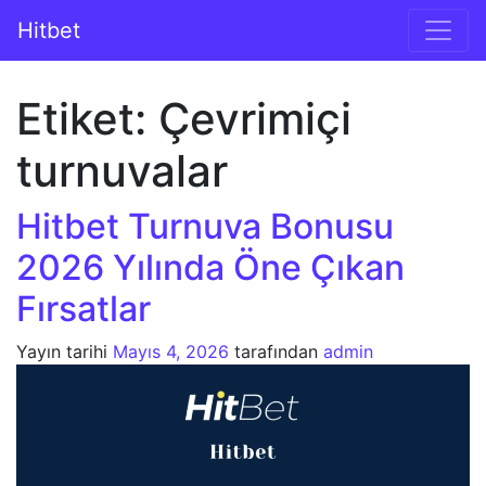
İçeriğe geç
Hitbet
Ana gezinti
Etiket:
Çevrimiçi
turnuvalar
Hitbet Turnuva Bonusu
2026 Yılında Öne Çıkan
Fırsatlar
Yayın tarihi
Mayıs 4, 2026
tarafından
admin