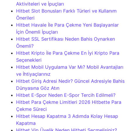
Aktiviteleri ve İpuçları
Hitbet Slot Bonusları Farklı Türleri ve Kullanım
Önerileri
Hitbet Havale İle Para Çekme Yeni Başlayanlar
İçin Önemli İpuçları
Hitbet SSL Sertifikası Neden Bahis Oynarken
Önemli?
Hitbet Kripto İle Para Çekme En İyi Kripto Para
Seçenekleri
Hitbet Mobil Uygulama Var Mı? Mobil Avantajları
ve İhtiyaçlarınız
Hitbet Giriş Adresi Nedir? Güncel Adresiyle Bahis
Dünyasına Göz Atın
Hitbet E-Spor Neden E-Spor Tercih Edilmeli?
Hitbet Para Çekme Limitleri 2026 Hitbette Para
Çekme Süreci
Hitbet Hesap Kapatma 3 Adımda Kolay Hesap
Kapatma
Hitbet Vip Üyelik Neden Hitbeti Seçmelisiniz?