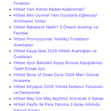
Fırsatları
Hitbet Yeni Adresi Neden Kullanılmalı?
Hitbet Mini Oyunlar Yeni Oyunlarla Eğlenceyi
Artırmanın Yolları
Hitbet Rakeback Nedir? 3 Önemli Avantajı ve
Faydası
Hitbet Promosyonlar Yenilikçi Fırsatların
Avantajları
Hitbet Kayıp İade 2026 Hitbet Avantajları ve
Özellikleri
Hitbet Spor Bahisleri Kayıp Bonusu Kayıplarınızı
Telafi Etmek İçin
Hitbet Book of Dead Oyna 2026 Mart Güncel
İnceleme
Hitbet Altyapısı 2026 Yılında Kullanıcı Yorumları
ve Deneyimler
Hitbet Maç İzle Maç Keyfinizi Artıracak 4 Sebep
Hitbet Payfix İle Para Yatırma 3 Kolay Adımda
Yatırım Süreci