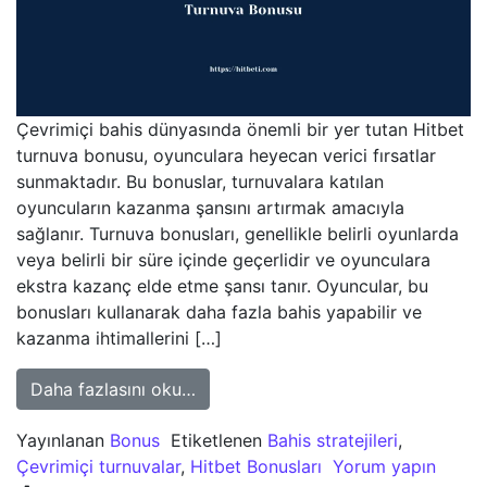
Çevrimiçi bahis dünyasında önemli bir yer tutan Hitbet
turnuva bonusu, oyunculara heyecan verici fırsatlar
sunmaktadır. Bu bonuslar, turnuvalara katılan
oyuncuların kazanma şansını artırmak amacıyla
sağlanır. Turnuva bonusları, genellikle belirli oyunlarda
veya belirli bir süre içinde geçerlidir ve oyunculara
ekstra kazanç elde etme şansı tanır. Oyuncular, bu
bonusları kullanarak daha fazla bahis yapabilir ve
kazanma ihtimallerini […]
from Hitbet Turnuva Bonusu 2026 Yı
Daha fazlasını oku…
Yayınlanan
Bonus
Etiketlenen
Bahis stratejileri
,
Çevrimiçi turnuvalar
,
Hitbet Bonusları
Yorum yapın