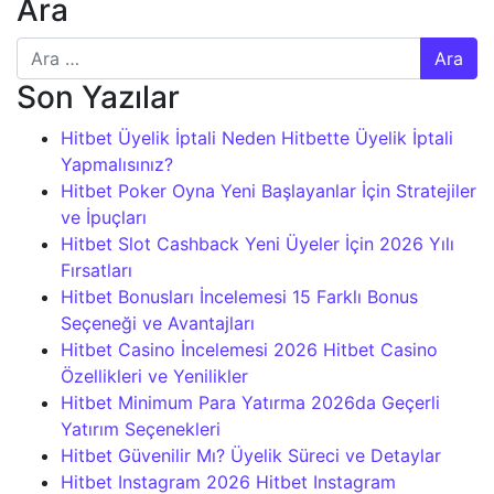
Ara
Arama:
Son Yazılar
Hitbet Üyelik İptali Neden Hitbette Üyelik İptali
Yapmalısınız?
Hitbet Poker Oyna Yeni Başlayanlar İçin Stratejiler
ve İpuçları
Hitbet Slot Cashback Yeni Üyeler İçin 2026 Yılı
Fırsatları
Hitbet Bonusları İncelemesi 15 Farklı Bonus
Seçeneği ve Avantajları
Hitbet Casino İncelemesi 2026 Hitbet Casino
Özellikleri ve Yenilikler
Hitbet Minimum Para Yatırma 2026da Geçerli
Yatırım Seçenekleri
Hitbet Güvenilir Mı? Üyelik Süreci ve Detaylar
Hitbet Instagram 2026 Hitbet Instagram