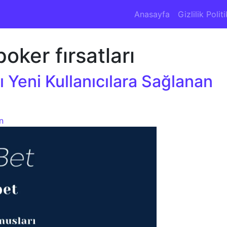
Anasayfa
Gizlilik Polit
oker fırsatları
 Yeni Kullanıcılara Sağlanan
n