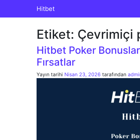
İçeriğe geç
Hitbet
Ana gezinti
Etiket:
Çevrimiçi p
Hitbet Poker Bonusları
Fırsatlar
Yayın tarihi
Nisan 23, 2026
tarafından
admi