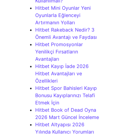
Kullanılmalı?
Hitbet Mini Oyunlar Yeni
Oyunlarla Eğlenceyi
Artırmanın Yolları
Hitbet Rakeback Nedir? 3
Önemli Avantajı ve Faydası
Hitbet Promosyonlar
Yenilikçi Fırsatların
Avantajları
Hitbet Kayıp İade 2026
Hitbet Avantajları ve
Özellikleri
Hitbet Spor Bahisleri Kayıp
Bonusu Kayıplarınızı Telafi
Etmek İçin
Hitbet Book of Dead Oyna
2026 Mart Güncel İnceleme
Hitbet Altyapısı 2026
Yılında Kullanıcı Yorumları