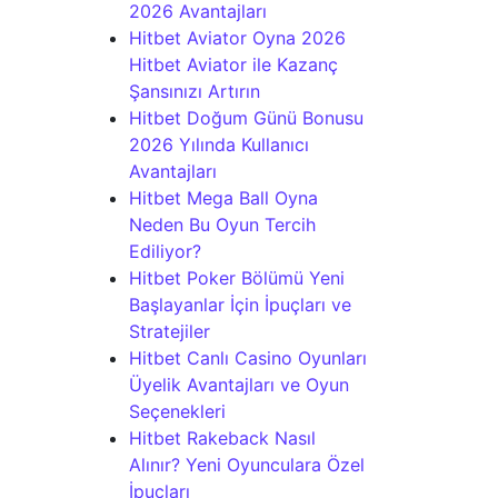
2026 Avantajları
Hitbet Aviator Oyna 2026
Hitbet Aviator ile Kazanç
Şansınızı Artırın
Hitbet Doğum Günü Bonusu
2026 Yılında Kullanıcı
Avantajları
Hitbet Mega Ball Oyna
Neden Bu Oyun Tercih
Ediliyor?
Hitbet Poker Bölümü Yeni
Başlayanlar İçin İpuçları ve
Stratejiler
Hitbet Canlı Casino Oyunları
Üyelik Avantajları ve Oyun
Seçenekleri
Hitbet Rakeback Nasıl
Alınır? Yeni Oyunculara Özel
İpuçları