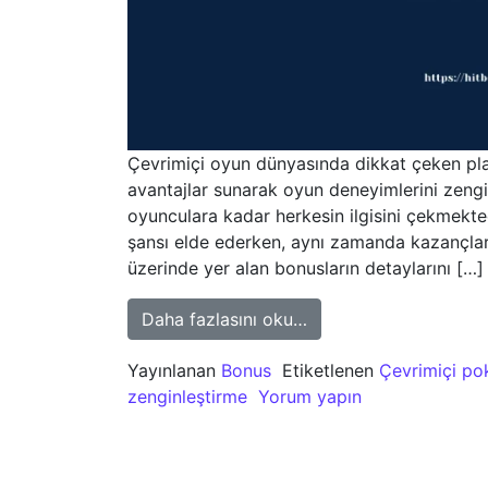
Çevrimiçi oyun dünyasında dikkat çeken plat
avantajlar sunarak oyun deneyimlerini zengi
oyunculara kadar herkesin ilgisini çekmekte
şansı elde ederken, aynı zamanda kazançları
üzerinde yer alan bonusların detaylarını […]
from Hitbet Poker Bonu
Daha fazlasını oku…
Yayınlanan
Bonus
Etiketlenen
Çevrimiçi pok
zenginleştirme
Yorum yapın