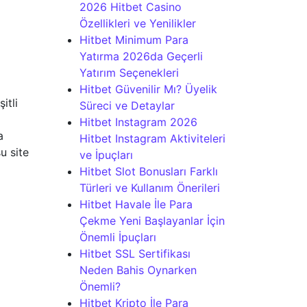
2026 Hitbet Casino
Özellikleri ve Yenilikler
Hitbet Minimum Para
Yatırma 2026da Geçerli
Yatırım Seçenekleri
Hitbet Güvenilir Mı? Üyelik
itli
Süreci ve Detaylar
Hitbet Instagram 2026
a
Hitbet Instagram Aktiviteleri
u site
ve İpuçları
Hitbet Slot Bonusları Farklı
Türleri ve Kullanım Önerileri
Hitbet Havale İle Para
Çekme Yeni Başlayanlar İçin
Önemli İpuçları
Hitbet SSL Sertifikası
Neden Bahis Oynarken
Önemli?
Hitbet Kripto İle Para