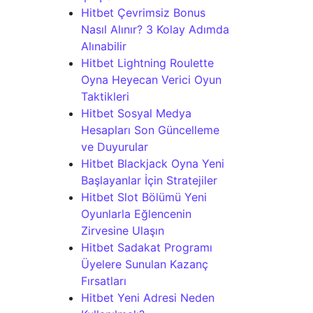
Hitbet Çevrimsiz Bonus
Nasıl Alınır? 3 Kolay Adımda
Alınabilir
Hitbet Lightning Roulette
Oyna Heyecan Verici Oyun
Taktikleri
Hitbet Sosyal Medya
Hesapları Son Güncelleme
ve Duyurular
Hitbet Blackjack Oyna Yeni
Başlayanlar İçin Stratejiler
Hitbet Slot Bölümü Yeni
Oyunlarla Eğlencenin
Zirvesine Ulaşın
Hitbet Sadakat Programı
Üyelere Sunulan Kazanç
Fırsatları
Hitbet Yeni Adresi Neden