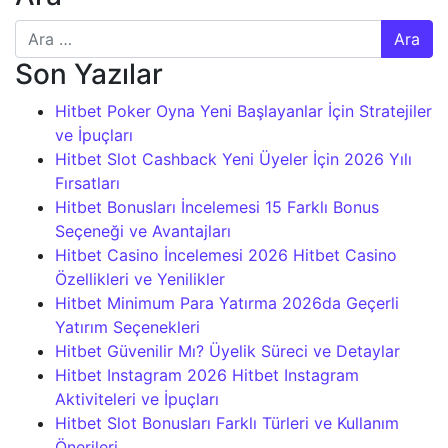
Arama:
Son Yazılar
Hitbet Poker Oyna Yeni Başlayanlar İçin Stratejiler
ve İpuçları
Hitbet Slot Cashback Yeni Üyeler İçin 2026 Yılı
Fırsatları
Hitbet Bonusları İncelemesi 15 Farklı Bonus
Seçeneği ve Avantajları
Hitbet Casino İncelemesi 2026 Hitbet Casino
Özellikleri ve Yenilikler
Hitbet Minimum Para Yatırma 2026da Geçerli
Yatırım Seçenekleri
Hitbet Güvenilir Mı? Üyelik Süreci ve Detaylar
Hitbet Instagram 2026 Hitbet Instagram
Aktiviteleri ve İpuçları
Hitbet Slot Bonusları Farklı Türleri ve Kullanım
Önerileri