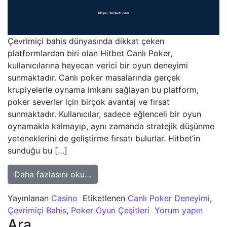
Çevrimiçi bahis dünyasında dikkat çeken
platformlardan biri olan Hitbet Canlı Poker,
kullanıcılarına heyecan verici bir oyun deneyimi
sunmaktadır. Canlı poker masalarında gerçek
krupiyelerle oynama imkanı sağlayan bu platform,
poker severler için birçok avantaj ve fırsat
sunmaktadır. Kullanıcılar, sadece eğlenceli bir oyun
oynamakla kalmayıp, aynı zamanda stratejik düşünme
yeteneklerini de geliştirme fırsatı bulurlar. Hitbet’in
sunduğu bu […]
from Hitbet Canlı Poker Fırsatlar ve
Daha fazlasını oku…
Yayınlanan
Casino
Etiketlenen
Canlı Poker Deneyimi
,
Çevrimiçi Bahis
,
Poker Oyun Çeşitleri
Yorum yapın
Ara