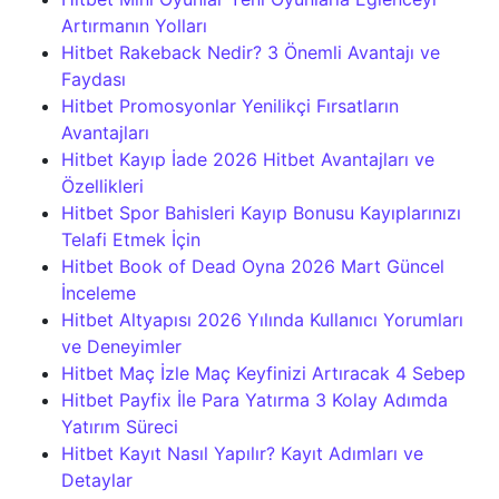
Artırmanın Yolları
Hitbet Rakeback Nedir? 3 Önemli Avantajı ve
Faydası
Hitbet Promosyonlar Yenilikçi Fırsatların
Avantajları
Hitbet Kayıp İade 2026 Hitbet Avantajları ve
Özellikleri
Hitbet Spor Bahisleri Kayıp Bonusu Kayıplarınızı
Telafi Etmek İçin
Hitbet Book of Dead Oyna 2026 Mart Güncel
İnceleme
Hitbet Altyapısı 2026 Yılında Kullanıcı Yorumları
ve Deneyimler
Hitbet Maç İzle Maç Keyfinizi Artıracak 4 Sebep
Hitbet Payfix İle Para Yatırma 3 Kolay Adımda
Yatırım Süreci
Hitbet Kayıt Nasıl Yapılır? Kayıt Adımları ve
Detaylar