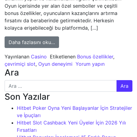
Oyun içerisinde yer alan özel semboller ve çeşitli
bonus özellikler, oyuncuların kazançlarını artırma
fırsatını da beraberinde getirmektedir. Herkesin
kolayca erişebileceği bu platformda, […]
from Hitbet Starlight Princess Oyna
Daha fazlasını oku…
Yayınlanan
Casino
Etiketlenen
Bonus özellikler
,
çevrimiçi slot
,
Oyun deneyimi
Yorum yapın
Ara
Arama:
Son Yazılar
Hitbet Poker Oyna Yeni Başlayanlar İçin Stratejiler
ve İpuçları
Hitbet Slot Cashback Yeni Üyeler İçin 2026 Yılı
Fırsatları