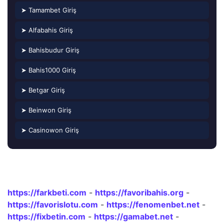
➤ Tamambet Giriş
➤ Alfabahis Giriş
➤ Bahisbudur Giriş
➤ Bahis1000 Giriş
➤ Betgar Giriş
➤ Beinwon Giriş
➤ Casinowon Giriş
https://farkbeti.com
-
https://favoribahis.org
-
https://favorislotu.com
-
https://fenomenbet.net
-
https://fixbetin.com
-
https://gamabet.net
-