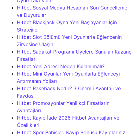
Oyun Taktikleri
Hitbet Sosyal Medya Hesapları Son Güncelleme
ve Duyurular
Hitbet Blackjack Oyna Yeni Başlayanlar İçin
Stratejiler
Hitbet Slot Bölümü Yeni Oyunlarla Eğlencenin
Zirvesine Ulaşın
Hitbet Sadakat Programı Üyelere Sunulan Kazanç
Fırsatları
Hitbet Yeni Adresi Neden Kullanılmalı?
Hitbet Mini Oyunlar Yeni Oyunlarla Eğlenceyi
Artırmanın Yolları
Hitbet Rakeback Nedir? 3 Önemli Avantajı ve
Faydası
Hitbet Promosyonlar Yenilikçi Fırsatların
Avantajları
Hitbet Kayıp İade 2026 Hitbet Avantajları ve
Özellikleri
Hitbet Spor Bahisleri Kayıp Bonusu Kayıplarınızı