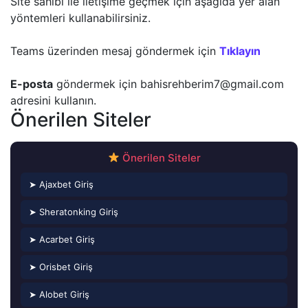
Site sahibi ile iletişime geçmek için aşağıda yer alan
yöntemleri kullanabilirsiniz.
Teams üzerinden mesaj göndermek için
Tıklayın
E-posta
göndermek için
bahisrehberim7@gmail.com
adresini kullanın.
Önerilen Siteler
Önerilen Siteler
➤ Ajaxbet Giriş
➤ Sheratonking Giriş
➤ Acarbet Giriş
➤ Orisbet Giriş
➤ Alobet Giriş