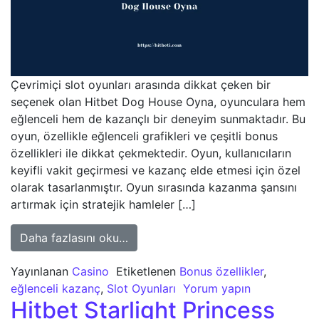
Çevrimiçi slot oyunları arasında dikkat çeken bir
seçenek olan Hitbet Dog House Oyna, oyunculara hem
eğlenceli hem de kazançlı bir deneyim sunmaktadır. Bu
oyun, özellikle eğlenceli grafikleri ve çeşitli bonus
özellikleri ile dikkat çekmektedir. Oyun, kullanıcıların
keyifli vakit geçirmesi ve kazanç elde etmesi için özel
olarak tasarlanmıştır. Oyun sırasında kazanma şansını
artırmak için stratejik hamleler […]
from Hitbet Dog House Oyna Yeni Ba
Daha fazlasını oku…
Yayınlanan
Casino
Etiketlenen
Bonus özellikler
,
eğlenceli kazanç
,
Slot Oyunları
Yorum yapın
Hitbet Starlight Princess