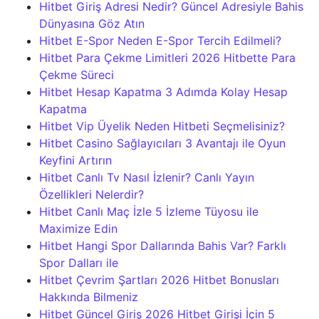
Hitbet Giriş Adresi Nedir? Güncel Adresiyle Bahis
Dünyasına Göz Atın
Hitbet E-Spor Neden E-Spor Tercih Edilmeli?
Hitbet Para Çekme Limitleri 2026 Hitbette Para
Çekme Süreci
Hitbet Hesap Kapatma 3 Adımda Kolay Hesap
Kapatma
Hitbet Vip Üyelik Neden Hitbeti Seçmelisiniz?
Hitbet Casino Sağlayıcıları 3 Avantajı ile Oyun
Keyfini Artırın
Hitbet Canlı Tv Nasıl İzlenir? Canlı Yayın
Özellikleri Nelerdir?
Hitbet Canlı Maç İzle 5 İzleme Tüyosu ile
Maximize Edin
Hitbet Hangi Spor Dallarında Bahis Var? Farklı
Spor Dalları ile
Hitbet Çevrim Şartları 2026 Hitbet Bonusları
Hakkında Bilmeniz
Hitbet Güncel Giriş 2026 Hitbet Girişi İçin 5