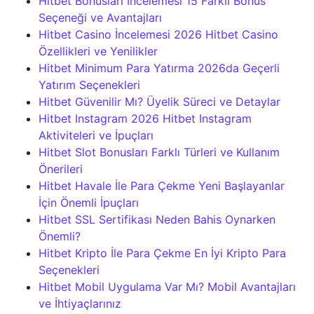
Hitbet Bonusları İncelemesi 15 Farklı Bonus
Seçeneği ve Avantajları
Hitbet Casino İncelemesi 2026 Hitbet Casino
Özellikleri ve Yenilikler
Hitbet Minimum Para Yatırma 2026da Geçerli
Yatırım Seçenekleri
Hitbet Güvenilir Mı? Üyelik Süreci ve Detaylar
Hitbet Instagram 2026 Hitbet Instagram
Aktiviteleri ve İpuçları
Hitbet Slot Bonusları Farklı Türleri ve Kullanım
Önerileri
Hitbet Havale İle Para Çekme Yeni Başlayanlar
İçin Önemli İpuçları
Hitbet SSL Sertifikası Neden Bahis Oynarken
Önemli?
Hitbet Kripto İle Para Çekme En İyi Kripto Para
Seçenekleri
Hitbet Mobil Uygulama Var Mı? Mobil Avantajları
ve İhtiyaçlarınız