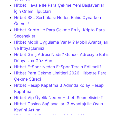
Hitbet Havale İle Para Çekme Yeni Başlayanlar
İçin Önemli İpuçları
Hitbet SSL Sertifikası Neden Bahis Oynarken
Önemli?
Hitbet Kripto İle Para Çekme En İyi Kripto Para
Seçenekleri
Hitbet Mobil Uygulama Var Mı? Mobil Avantajları
ve İhtiyaçlarınız
Hitbet Giriş Adresi Nedir? Güncel Adresiyle Bahis
Dünyasına Göz Atın
Hitbet E-Spor Neden E-Spor Tercih Edilmeli?
Hitbet Para Çekme Limitleri 2026 Hitbette Para
Çekme Süreci
Hitbet Hesap Kapatma 3 Adımda Kolay Hesap
Kapatma
Hitbet Vip Üyelik Neden Hitbeti Seçmelisiniz?
Hitbet Casino Sağlayıcıları 3 Avantajı ile Oyun
Keyfini Artırın