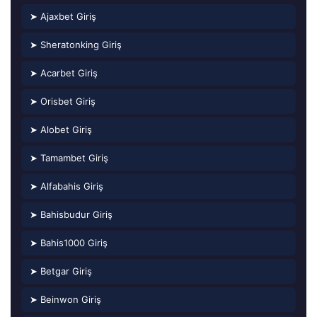
➤ Ajaxbet Giriş
➤ Sheratonking Giriş
➤ Acarbet Giriş
➤ Orisbet Giriş
➤ Alobet Giriş
➤ Tamambet Giriş
➤ Alfabahis Giriş
➤ Bahisbudur Giriş
➤ Bahis1000 Giriş
➤ Betgar Giriş
➤ Beinwon Giriş