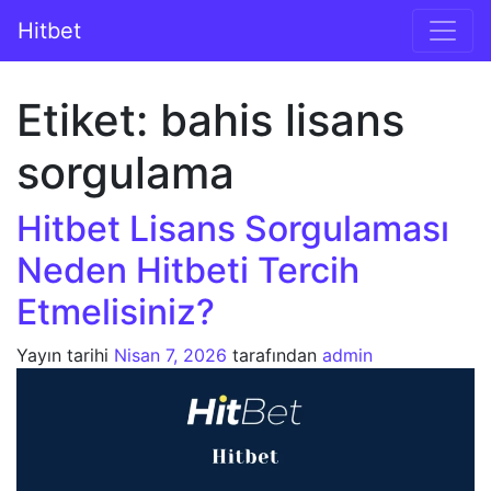
İçeriğe geç
Hitbet
Ana gezinti
Etiket:
bahis lisans
sorgulama
Hitbet Lisans Sorgulaması
Neden Hitbeti Tercih
Etmelisiniz?
Yayın tarihi
Nisan 7, 2026
tarafından
admin