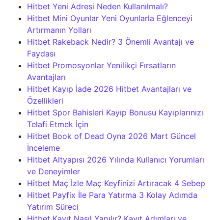
Hitbet Yeni Adresi Neden Kullanılmalı?
Hitbet Mini Oyunlar Yeni Oyunlarla Eğlenceyi
Artırmanın Yolları
Hitbet Rakeback Nedir? 3 Önemli Avantajı ve
Faydası
Hitbet Promosyonlar Yenilikçi Fırsatların
Avantajları
Hitbet Kayıp İade 2026 Hitbet Avantajları ve
Özellikleri
Hitbet Spor Bahisleri Kayıp Bonusu Kayıplarınızı
Telafi Etmek İçin
Hitbet Book of Dead Oyna 2026 Mart Güncel
İnceleme
Hitbet Altyapısı 2026 Yılında Kullanıcı Yorumları
ve Deneyimler
Hitbet Maç İzle Maç Keyfinizi Artıracak 4 Sebep
Hitbet Payfix İle Para Yatırma 3 Kolay Adımda
Yatırım Süreci
Hitbet Kayıt Nasıl Yapılır? Kayıt Adımları ve