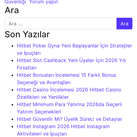
Güvenliği
Yorum yapın
Ara
Arama:
Son Yazılar
Hitbet Poker Oyna Yeni Başlayanlar İçin Stratejiler
ve İpuçları
Hitbet Slot Cashback Yeni Üyeler İçin 2026 Yılı
Fırsatları
Hitbet Bonusları İncelemesi 15 Farklı Bonus
Seçeneği ve Avantajları
Hitbet Casino İncelemesi 2026 Hitbet Casino
Özellikleri ve Yenilikler
Hitbet Minimum Para Yatırma 2026da Geçerli
Yatırım Seçenekleri
Hitbet Güvenilir Mı? Üyelik Süreci ve Detaylar
Hitbet Instagram 2026 Hitbet Instagram
Aktiviteleri ve İpuçları