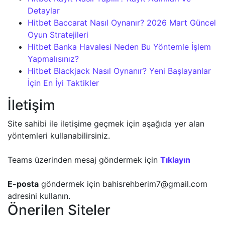
Detaylar
Hitbet Baccarat Nasıl Oynanır? 2026 Mart Güncel
Oyun Stratejileri
Hitbet Banka Havalesi Neden Bu Yöntemle İşlem
Yapmalısınız?
Hitbet Blackjack Nasıl Oynanır? Yeni Başlayanlar
İçin En İyi Taktikler
İletişim
Site sahibi ile iletişime geçmek için aşağıda yer alan
yöntemleri kullanabilirsiniz.
Teams üzerinden mesaj göndermek için
Tıklayın
E-posta
göndermek için
bahisrehberim7@gmail.com
adresini kullanın.
Önerilen Siteler