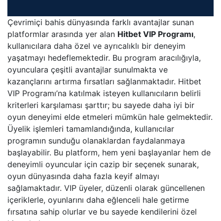
Çevrimiçi bahis dünyasında farklı avantajlar sunan
platformlar arasında yer alan
Hitbet VIP Programı
,
kullanıcılara daha özel ve ayrıcalıklı bir deneyim
yaşatmayı hedeflemektedir. Bu program aracılığıyla,
oyunculara çeşitli avantajlar sunulmakta ve
kazançlarını artırma fırsatları sağlanmaktadır. Hitbet
VIP Programı’na katılmak isteyen kullanıcıların belirli
kriterleri karşılaması şarttır; bu sayede daha iyi bir
oyun deneyimi elde etmeleri mümkün hale gelmektedir.
Üyelik işlemleri tamamlandığında, kullanıcılar
programın sunduğu olanaklardan faydalanmaya
başlayabilir. Bu platform, hem yeni başlayanlar hem de
deneyimli oyuncular için cazip bir seçenek sunarak,
oyun dünyasında daha fazla keyif almayı
sağlamaktadır. VIP üyeler, düzenli olarak güncellenen
içeriklerle, oyunlarını daha eğlenceli hale getirme
fırsatına sahip olurlar ve bu sayede kendilerini özel