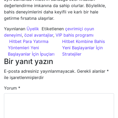
değerlendirme imkanına da sahip olurlar. Böylelikle,
bahis deneyimlerini daha keyifli ve karlı bir hale
getirme fırsatına ulaşırlar.
Yayınlanan
Üyelik
Etiketlenen
çevrimiçi oyun
deneyimi
,
özel avantajlar
,
VIP bahis programı
Yazı dolaşımı
Hitbet Para Yatırma
Hitbet Kombine Bahis
Yöntemleri Yeni
Yeni Başlayanlar İçin
Başlayanlar İçin İpuçları
Stratejiler
Bir yanıt yazın
E-posta adresiniz yayınlanmayacak.
Gerekli alanlar
*
ile işaretlenmişlerdir
Yorum
*