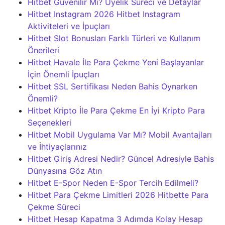
Hitbet Güvenilir Mı? Üyelik Süreci ve Detaylar
Hitbet Instagram 2026 Hitbet Instagram
Aktiviteleri ve İpuçları
Hitbet Slot Bonusları Farklı Türleri ve Kullanım
Önerileri
Hitbet Havale İle Para Çekme Yeni Başlayanlar
İçin Önemli İpuçları
Hitbet SSL Sertifikası Neden Bahis Oynarken
Önemli?
Hitbet Kripto İle Para Çekme En İyi Kripto Para
Seçenekleri
Hitbet Mobil Uygulama Var Mı? Mobil Avantajları
ve İhtiyaçlarınız
Hitbet Giriş Adresi Nedir? Güncel Adresiyle Bahis
Dünyasına Göz Atın
Hitbet E-Spor Neden E-Spor Tercih Edilmeli?
Hitbet Para Çekme Limitleri 2026 Hitbette Para
Çekme Süreci
Hitbet Hesap Kapatma 3 Adımda Kolay Hesap