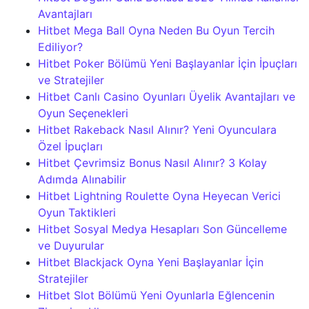
Avantajları
Hitbet Mega Ball Oyna Neden Bu Oyun Tercih
Ediliyor?
Hitbet Poker Bölümü Yeni Başlayanlar İçin İpuçları
ve Stratejiler
Hitbet Canlı Casino Oyunları Üyelik Avantajları ve
Oyun Seçenekleri
Hitbet Rakeback Nasıl Alınır? Yeni Oyunculara
Özel İpuçları
Hitbet Çevrimsiz Bonus Nasıl Alınır? 3 Kolay
Adımda Alınabilir
Hitbet Lightning Roulette Oyna Heyecan Verici
Oyun Taktikleri
Hitbet Sosyal Medya Hesapları Son Güncelleme
ve Duyurular
Hitbet Blackjack Oyna Yeni Başlayanlar İçin
Stratejiler
Hitbet Slot Bölümü Yeni Oyunlarla Eğlencenin