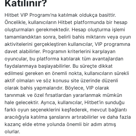
Katılınır?
Hitbet VIP Programı’na katılmak oldukça basittir.
Öncelikle, kullanıcıların Hitbet platformunda bir hesap
oluşturmaları gerekmektedir. Hesap oluşturma işlemi
tamamlandıktan sonra, belirli bahis miktarını veya oyun
aktivitelerini gerçekleştiren kullanıcılar, VIP programına
davet alabilirler. Programın kriterlerini karşılayan
oyuncular, bu platforma katılarak tüm avantajlardan
faydalanmaya başlayabilirler. Bu süreçte dikkat
edilmesi gereken en önemli nokta, kullanıcıların sürekli
aktif olmaları ve söz konusu site üzerinde düzenli
olarak bahis yapmalarıdır. Böylece, VIP olarak
tanınmak ve özel fırsatlardan yararlanmak mümkün
hale gelecektir. Ayrıca, kullanıcılar, Hitbet’in sunduğu
farklı oyun seçeneklerini keşfederek, mevcut bağlantı
aracılığıyla katılma şanslarını artırabilirler ve daha fazla
kazanç elde etme yolunda önemli bir adım atmış
olurlar.