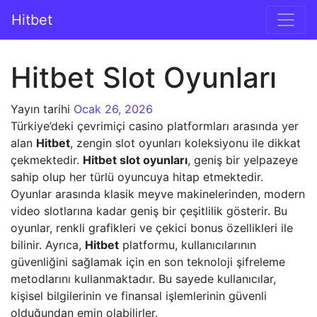
İçeriğe geç
Hitbet
Ana gezinti
Hitbet Slot Oyunları
Yayın tarihi
Ocak 26, 2026
Türkiye’deki çevrimiçi casino platformları arasında yer
alan
Hitbet
, zengin slot oyunları koleksiyonu ile dikkat
çekmektedir.
Hitbet slot oyunları
, geniş bir yelpazeye
sahip olup her türlü oyuncuya hitap etmektedir.
Oyunlar arasında klasik meyve makinelerinden, modern
video slotlarına kadar geniş bir çeşitlilik gösterir. Bu
oyunlar, renkli grafikleri ve çekici bonus özellikleri ile
bilinir. Ayrıca,
Hitbet
platformu, kullanıcılarının
güvenliğini sağlamak için en son teknoloji şifreleme
metodlarını kullanmaktadır. Bu sayede kullanıcılar,
kişisel bilgilerinin ve finansal işlemlerinin güvenli
olduğundan emin olabilirler.