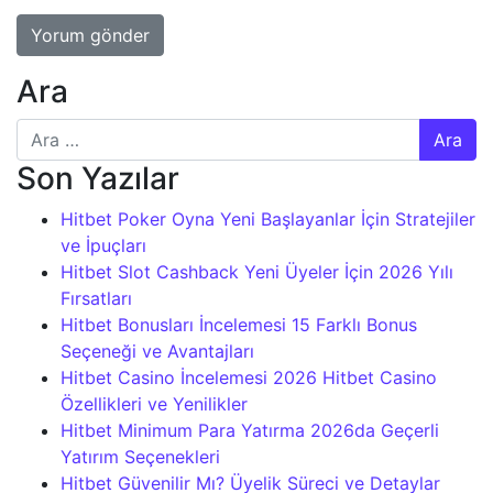
Ara
Arama:
Son Yazılar
Hitbet Poker Oyna Yeni Başlayanlar İçin Stratejiler
ve İpuçları
Hitbet Slot Cashback Yeni Üyeler İçin 2026 Yılı
Fırsatları
Hitbet Bonusları İncelemesi 15 Farklı Bonus
Seçeneği ve Avantajları
Hitbet Casino İncelemesi 2026 Hitbet Casino
Özellikleri ve Yenilikler
Hitbet Minimum Para Yatırma 2026da Geçerli
Yatırım Seçenekleri
Hitbet Güvenilir Mı? Üyelik Süreci ve Detaylar