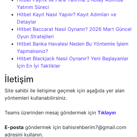
Yatırım Süreci
Hitbet Kayıt Nasıl Yapılır? Kayıt Adımları ve
Detaylar
Hitbet Baccarat Nasıl Oynanır? 2026 Mart Güncel
Oyun Stratejileri
Hitbet Banka Havalesi Neden Bu Yöntemle İşlem
Yapmalısınız?
Hitbet Blackjack Nasıl Oynanır? Yeni Başlayanlar
İçin En İyi Taktikler
İletişim
Site sahibi ile iletişime geçmek için aşağıda yer alan
yöntemleri kullanabilirsiniz.
Teams üzerinden mesaj göndermek için
Tıklayın
E-posta
göndermek için
bahisrehberim7@gmail.com
adresini kullanın.