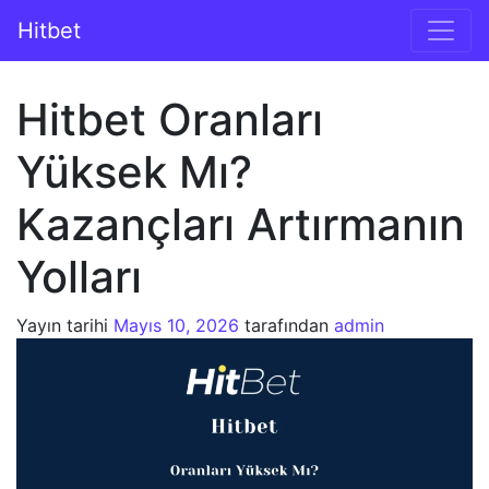
İçeriğe geç
Hitbet
Ana gezinti
Hitbet Oranları
Yüksek Mı?
Kazançları Artırmanın
Yolları
Yayın tarihi
Mayıs 10, 2026
tarafından
admin