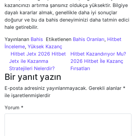
kazancınızı artırma şansınız oldukça yüksektir. Bilgiye
dayalı kararlar almak, genellikle daha iyi sonuçlar
doğurur ve bu da bahis deneyiminizi daha tatmin edici
hale getirebilir.
Yayınlanan
Bahis
Etiketlenen
Bahis Oranları
,
Hitbet
İnceleme
,
Yüksek Kazanç
Yazı dolaşımı
Hitbet Jetx 2026 Hitbet
Hitbet Kazandırıyor Mu?
Jetx ile Kazanma
2026 Hitbet İle Kazanç
Stratejileri Nelerdir?
Fırsatları
Bir yanıt yazın
E-posta adresiniz yayınlanmayacak.
Gerekli alanlar
*
ile işaretlenmişlerdir
Yorum
*