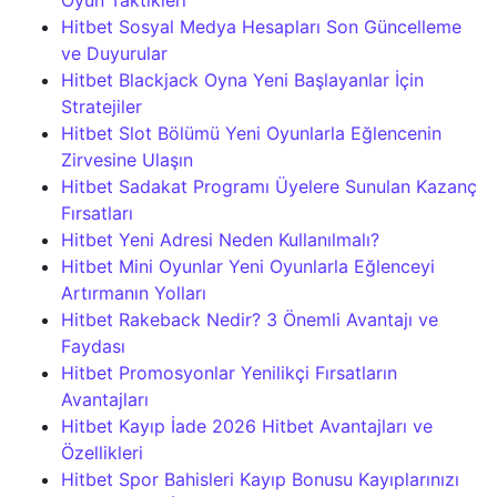
Oyun Taktikleri
Hitbet Sosyal Medya Hesapları Son Güncelleme
ve Duyurular
Hitbet Blackjack Oyna Yeni Başlayanlar İçin
Stratejiler
Hitbet Slot Bölümü Yeni Oyunlarla Eğlencenin
Zirvesine Ulaşın
Hitbet Sadakat Programı Üyelere Sunulan Kazanç
Fırsatları
Hitbet Yeni Adresi Neden Kullanılmalı?
Hitbet Mini Oyunlar Yeni Oyunlarla Eğlenceyi
Artırmanın Yolları
Hitbet Rakeback Nedir? 3 Önemli Avantajı ve
Faydası
Hitbet Promosyonlar Yenilikçi Fırsatların
Avantajları
Hitbet Kayıp İade 2026 Hitbet Avantajları ve
Özellikleri
Hitbet Spor Bahisleri Kayıp Bonusu Kayıplarınızı