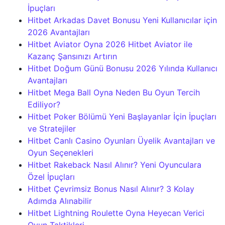
İpuçları
Hitbet Arkadas Davet Bonusu Yeni Kullanıcılar için
2026 Avantajları
Hitbet Aviator Oyna 2026 Hitbet Aviator ile
Kazanç Şansınızı Artırın
Hitbet Doğum Günü Bonusu 2026 Yılında Kullanıcı
Avantajları
Hitbet Mega Ball Oyna Neden Bu Oyun Tercih
Ediliyor?
Hitbet Poker Bölümü Yeni Başlayanlar İçin İpuçları
ve Stratejiler
Hitbet Canlı Casino Oyunları Üyelik Avantajları ve
Oyun Seçenekleri
Hitbet Rakeback Nasıl Alınır? Yeni Oyunculara
Özel İpuçları
Hitbet Çevrimsiz Bonus Nasıl Alınır? 3 Kolay
Adımda Alınabilir
Hitbet Lightning Roulette Oyna Heyecan Verici