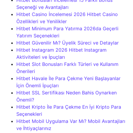
Hitbet Bonusları İncelemesi 15 Farklı Bonus
Seçeneği ve Avantajları
Hitbet Casino İncelemesi 2026 Hitbet Casino
Özellikleri ve Yenilikler
Hitbet Minimum Para Yatırma 2026da Geçerli
Yatırım Seçenekleri
Hitbet Güvenilir Mı? Üyelik Süreci ve Detaylar
Hitbet Instagram 2026 Hitbet Instagram
Aktiviteleri ve İpuçları
Hitbet Slot Bonusları Farklı Türleri ve Kullanım
Önerileri
Hitbet Havale İle Para Çekme Yeni Başlayanlar
İçin Önemli İpuçları
Hitbet SSL Sertifikası Neden Bahis Oynarken
Önemli?
Hitbet Kripto İle Para Çekme En İyi Kripto Para
Seçenekleri
Hitbet Mobil Uygulama Var Mı? Mobil Avantajları
ve İhtiyaçlarınız