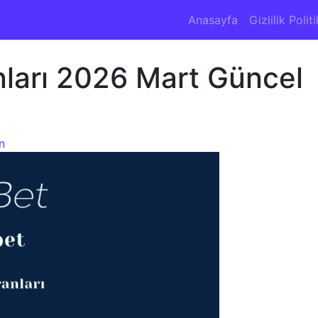
Anasayfa
Gizlilik Polit
nları 2026 Mart Güncel
n