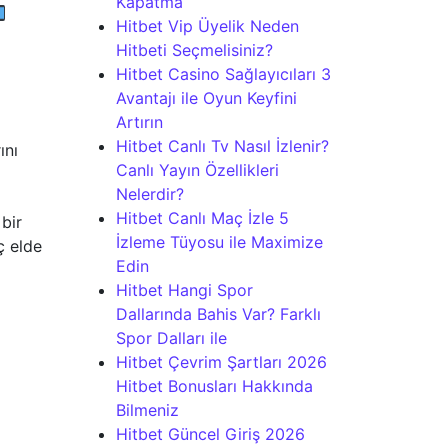
Kapatma
Hitbet Vip Üyelik Neden
Hitbeti Seçmelisiniz?
Hitbet Casino Sağlayıcıları 3
Avantajı ile Oyun Keyfini
Artırın
Hitbet Canlı Tv Nasıl İzlenir?
ını
Canlı Yayın Özellikleri
Nelerdir?
Hitbet Canlı Maç İzle 5
bir
İzleme Tüyosu ile Maximize
ç elde
Edin
Hitbet Hangi Spor
Dallarında Bahis Var? Farklı
Spor Dalları ile
Hitbet Çevrim Şartları 2026
Hitbet Bonusları Hakkında
Bilmeniz
Hitbet Güncel Giriş 2026