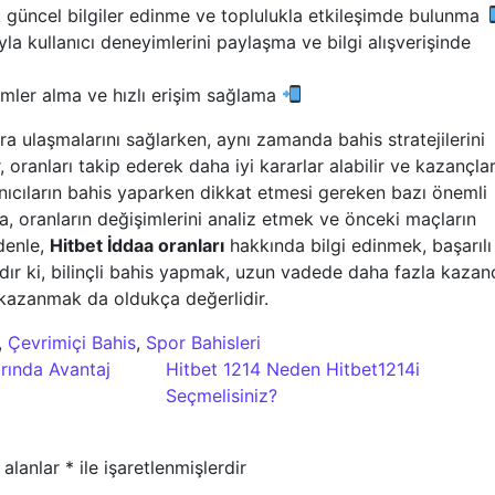
 güncel bilgiler edinme ve toplulukla etkileşimde bulunma
ıyla kullanıcı deneyimlerini paylaşma ve bilgi alışverişinde
rimler alma ve hızlı erişim sağlama
ra ulaşmalarını sağlarken, aynı zamanda bahis stratejilerini
, oranları takip ederek daha iyi kararlar alabilir ve kazançlar
lanıcıların bahis yaparken dikkat etmesi gereken bazı önemli
a, oranların değişimlerini analiz etmek ve önceki maçların
denle,
Hitbet İddaa oranları
hakkında bilgi edinmek, başarılı 
dır ki, bilinçli bahis yapmak, uzun vadede daha fazla kazan
kazanmak da oldukça değerlidir.
,
Çevrimiçi Bahis
,
Spor Bahisleri
rında Avantaj
Hitbet 1214 Neden Hitbet1214i
Seçmelisiniz?
 alanlar
*
ile işaretlenmişlerdir