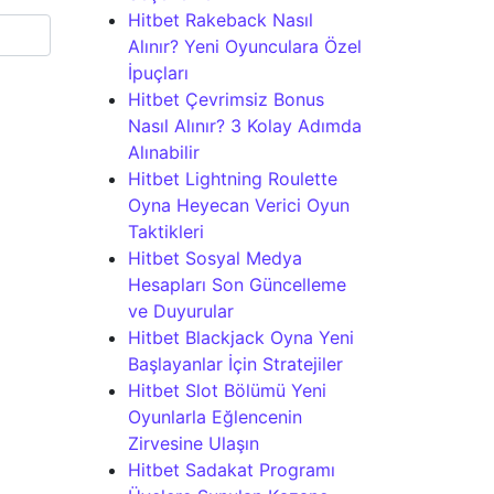
Hitbet Rakeback Nasıl
Alınır? Yeni Oyunculara Özel
İpuçları
Hitbet Çevrimsiz Bonus
Nasıl Alınır? 3 Kolay Adımda
Alınabilir
Hitbet Lightning Roulette
Oyna Heyecan Verici Oyun
Taktikleri
Hitbet Sosyal Medya
Hesapları Son Güncelleme
ve Duyurular
Hitbet Blackjack Oyna Yeni
Başlayanlar İçin Stratejiler
Hitbet Slot Bölümü Yeni
Oyunlarla Eğlencenin
Zirvesine Ulaşın
Hitbet Sadakat Programı