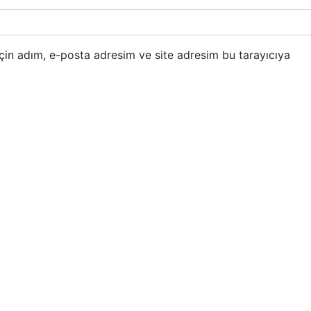
çin adım, e-posta adresim ve site adresim bu tarayıcıya