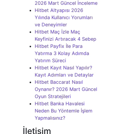
2026 Mart Güncel İnceleme
Hitbet Altyapısı 2026
Yılında Kullanıcı Yorumları
ve Deneyimler
Hitbet Maç İzle Maç
Keyfinizi Artıracak 4 Sebep
Hitbet Payfix İle Para
Yatırma 3 Kolay Adımda
Yatırım Süreci
Hitbet Kayıt Nasıl Yapılır?
Kayıt Adımları ve Detaylar
Hitbet Baccarat Nasıl
Oynanır? 2026 Mart Güncel
Oyun Stratejileri
Hitbet Banka Havalesi
Neden Bu Yöntemle İşlem
Yapmalısınız?
İletişim