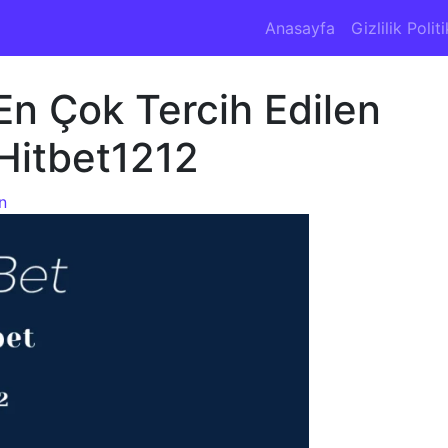
Anasayfa
Gizlilik Polit
 En Çok Tercih Edilen
 Hitbet1212
n