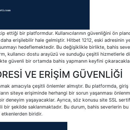
ip ettiği bir platformdur. Kullanıcılarının güvenliğini ön plan
daha erişilebilir hale gelmiştir. Hitbet 1212, eski adresinin ye
 sunmayı hedeflemektedir. Bu değişiklikle birlikte, bahis seve
rm, kullanıcı dostu arayüzü ve sunduğu çeşitli hizmetlerle d
rlikte güvenli bir ortamda bahis yapmanın keyfini çıkaracakla
DRESİ VE ERİŞİM GÜVENLİĞİ
amak amacıyla çeşitli önlemler almıştır. Bu platformda, giriş
ıların siteye erişiminde herhangi bir sorun yaşanması önlenmi
z bir deneyim yaşayacaklar. Ayrıca, söz konusu site SSL sertif
nli bir şekilde saklanmaktadır. Bu durum, bahis severlerin bu
etkenlerden biridir.