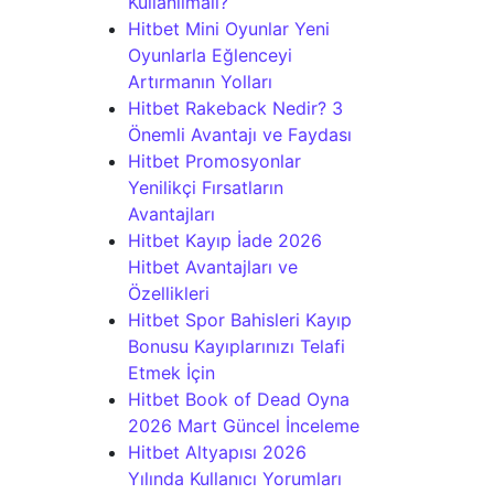
Kullanılmalı?
Hitbet Mini Oyunlar Yeni
Oyunlarla Eğlenceyi
Artırmanın Yolları
Hitbet Rakeback Nedir? 3
Önemli Avantajı ve Faydası
Hitbet Promosyonlar
Yenilikçi Fırsatların
Avantajları
Hitbet Kayıp İade 2026
Hitbet Avantajları ve
Özellikleri
Hitbet Spor Bahisleri Kayıp
Bonusu Kayıplarınızı Telafi
Etmek İçin
Hitbet Book of Dead Oyna
2026 Mart Güncel İnceleme
Hitbet Altyapısı 2026
Yılında Kullanıcı Yorumları