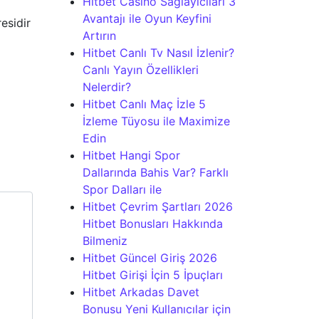
Hitbet Casino Sağlayıcıları 3
i
Avantajı ile Oyun Keyfini
esidir
Artırın
Hitbet Canlı Tv Nasıl İzlenir?
Canlı Yayın Özellikleri
Nelerdir?
Hitbet Canlı Maç İzle 5
İzleme Tüyosu ile Maximize
Edin
Hitbet Hangi Spor
Dallarında Bahis Var? Farklı
Spor Dalları ile
Hitbet Çevrim Şartları 2026
Hitbet Bonusları Hakkında
Bilmeniz
Hitbet Güncel Giriş 2026
Hitbet Girişi İçin 5 İpuçları
Hitbet Arkadas Davet
Bonusu Yeni Kullanıcılar için