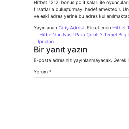
Hitbet 1212, bonus politikaları ile oyuncula
fırsatlarla buluşturmayı hedeflemektedir. Un
ve eski adres yerine bu adres kullanılmaktad
Yayınlanan
Giriş Adresi
Etiketlenen
Hitbet 
Yazı dolaşımı
Hitbet’dan Nasıl Para Çekilir? Temel Bilgi
İpuçları
Bir yanıt yazın
E-posta adresiniz yayınlanmayacak.
Gerekli
Yorum
*