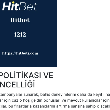
POLİTİKASI VE
NCELLİĞİ
e kampanyalar sunarak, bahis deneyimlerini daha da keyifli ha
ar için cazip hoş geldin bonusları ve mevcut kullanıcılar için
ar, bu fırsatlarla kazançlarını artırma şansına sahip olacakl